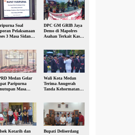
ripurna Soal
DPC GM GRIB Jaya
poran Pelaksanaan
Demo di Mapolres
ses 3 Masa Sidang
Asahan Terkait Kasus
hun Anggaran 2025
Pencabulan Anak
RD Medan Gelar
Wali Kota Medan
pat Paripurna
Terima Anugerah
nutupan Masa
Tanda Kehormatan
dang Kesatu Tahun
Satyalancana Karya
24
Bhakti Praja Nugraha
lsek Kotarih dan
Bupati Deliserdang