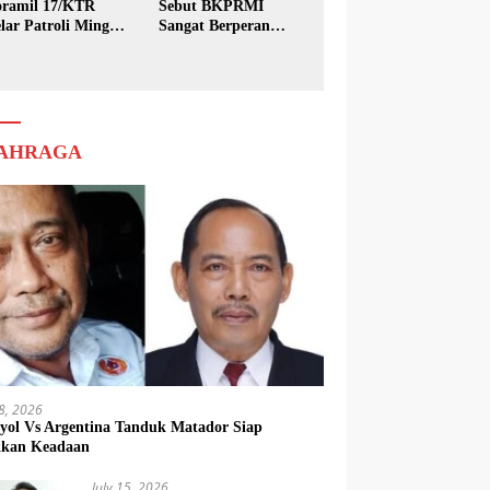
ramil 17/KTR
Sebut BKPRMI
lar Patroli Minggu
Sangat Berperan
sih
dalam Pembinaan
Generasi Muda
AHRAGA
18, 2026
yol Vs Argentina Tanduk Matador Siap
kkan Keadaan
July 15, 2026