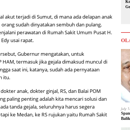
Ko
Ge
Ka
l akut terjadi di Sumut, di mana ada delapan anak
 orang sudah dinyatakan sembuh dan pulang.
njalani perawatan di Rumah Sakit Umum Pusat H.
Edy usai rapat.
OL
ersebut, Gubernur mengatakan, untuk
 HAM, termasuk jika gejala dimaksud muncul di
gga saat ini, katanya, sudah ada pernyataan
 itu.
a dokter anak, dokter ginjal, RS, dan Balai POM
ng paling penting adalah kita mencari solusi dan
 ada tanda gejala, seluruhnya harus segera
July 
Span
tetapi ke Medan, ke RS rujukan yaitu Rumah Sakit
Bali