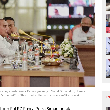
nnya pada Rakor Penanggulangan Gagal Ginjal Akut, di Aula
, Senin (24/10/2022). (Foto : Humas Pemprovsu/Bisanews).
P
Irjen Pol RZ Panca Putra Simanjuntak