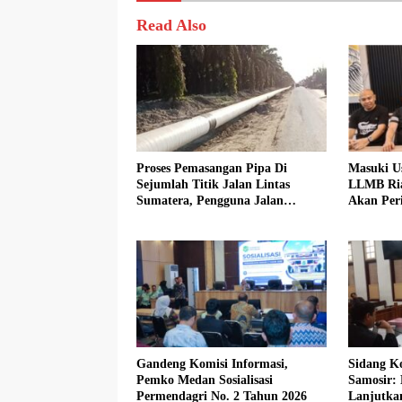
Read Also
Proses Pemasangan Pipa Di
Masuki U
Sejumlah Titik Jalan Lintas
LLMB Ria
Sumatera, Pengguna Jalan
Akan Peri
diimbau Untuk meningkatkan
Kewaspadaan
Gandeng Komisi Informasi,
Sidang Ko
Pemko Medan Sosialisasi
Samosir:
Permendagri No. 2 Tahun 2026
Lanjutka