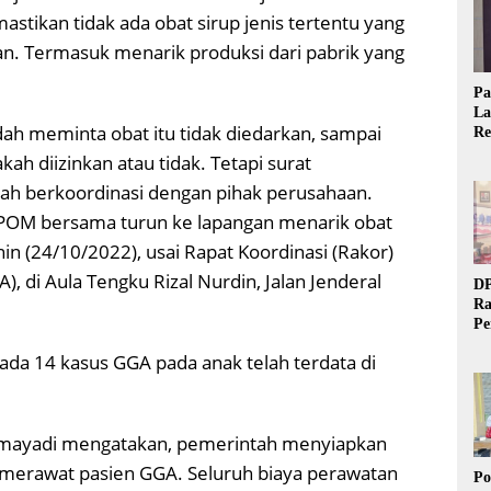
ikan tidak ada obat sirup jenis tertentu yang
n. Termasuk menarik produksi dari pabrik yang
Pa
La
dah meminta obat itu tidak diedarkan, sampai
Re
Ta
kah diizinkan atau tidak. Tetapi surat
dah berkoordinasi dengan pihak perusahaan.
 POM bersama turun ke lapangan menarik obat
nin (24/10/2022), usai Rapat Koordinasi (Rakor)
, di Aula Tengku Rizal Nurdin, Jalan Jenderal
DP
Ra
Pe
Si
ada 14 kasus GGA pada anak telah terdata di
20
mayadi mengatakan, pemerintah menyiapkan
k merawat pasien GGA. Seluruh biaya perawatan
Po