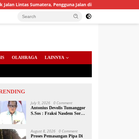
as Sumatera, Pengguna Jalan diimbau Untuk meningkatkan Kewas
IS
OLAHRAGA
LAINNYA
RENDING
July 9, 2026
0 Comment
Antonius Devolis Tumanggor
S.Sos : Fraksi Nasdem Soroti
Dinsos, Satpol PP Hingga
Kepling
August 8, 2026
0 Comment
Proses Pemasangan Pipa Di