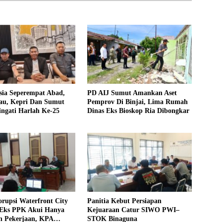
sia Seperempat Abad,
PD AIJ Sumut Amankan Aset
u, Kepri Dan Sumut
Pemprov Di Binjai, Lima Rumah
ngati Harlah Ke-25
Dinas Eks Bioskop Ria Dibongkar
rupsi Waterfront City
Panitia Kebut Persiapan
 Eks PPK Akui Hanya
Kejuaraan Catur SIWO PWI–
n Pekerjaan, KPA
STOK Binaguna