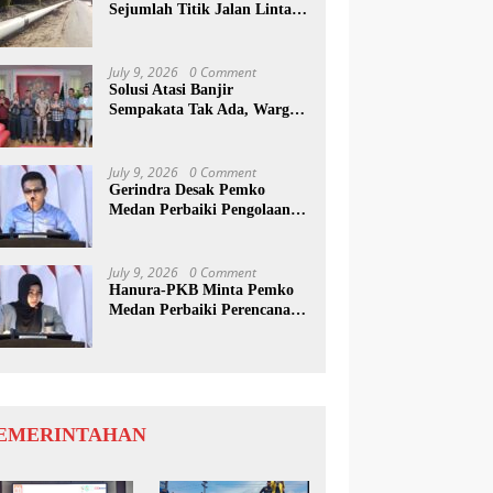
Sejumlah Titik Jalan Lintas
Sumatera, Pengguna Jalan
diimbau Untuk
meningkatkan Kewaspadaan
July 9, 2026
0 Comment
Solusi Atasi Banjir
Sempakata Tak Ada, Warga
Korban Temui Wong Chun
Sen
July 9, 2026
0 Comment
Gerindra Desak Pemko
Medan Perbaiki Pengolaan
Resapan Anggaran
July 9, 2026
0 Comment
Hanura-PKB Minta Pemko
Medan Perbaiki Perencanaan
Dan Penanganan Banjir
EMERINTAHAN