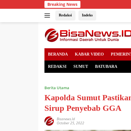
Skip
Breaking News
to
content
Redaksi
Indeks
BERANDA
KABAR VIDEO
PEMERIN
REDAKSI
SUMUT
BATUBARA
Berita Utama
Kapolda Sumut Pastika
Sirup Penyebab GGA
Bisanews.id
October 25, 2022