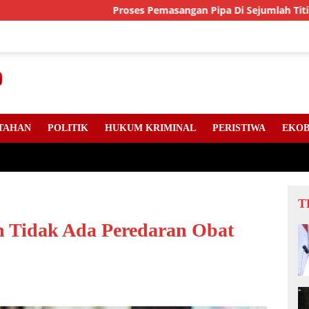
Proses Pemasangan Pipa Di Sejumlah Titik Jalan Lint
TAHAN
POLITIK
HUKUM KRIMINAL
PERISTIWA
EKOB
T
n Tidak Ada Peredaran Obat