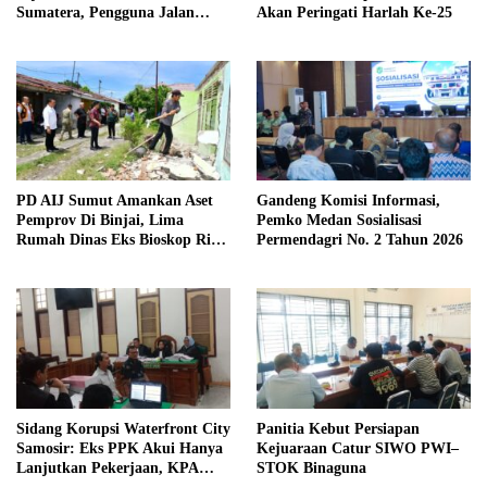
Sumatera, Pengguna Jalan
Akan Peringati Harlah Ke-25
diimbau Untuk meningkatkan
Kewaspadaan
PD AIJ Sumut Amankan Aset
Gandeng Komisi Informasi,
Pemprov Di Binjai, Lima
Pemko Medan Sosialisasi
Rumah Dinas Eks Bioskop Ria
Permendagri No. 2 Tahun 2026
Dibongkar
Sidang Korupsi Waterfront City
Panitia Kebut Persiapan
Samosir: Eks PPK Akui Hanya
Kejuaraan Catur SIWO PWI–
Lanjutkan Pekerjaan, KPA
STOK Binaguna