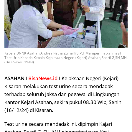
Kepala BNNK Asahan,Andrea Retha Zulhelfi,S.Pd, Memperlihatkan hasil
Test Urin Kepada Kepala Kejaksaan Negeri (Kejari) Asahan,Basril G,SH,MH.
(BisaNews.id/KIKI).
ASAHAN
I
BisaNews.id
I Kejaksaan Negeri (Kejari)
Kisaran melakukan test urine secara mendadak
terhadap seluruh Jaksa dan pegawai di Lingkungan
Kantor Kejari Asahan, sekira pukul 08.30 Wib, Senin
(16/12/24) di Kisaran.
Test urine secara mendadak ini, dipimpin Kajari
Asahan, Basril G, SH, MH didampingi para Kasi,