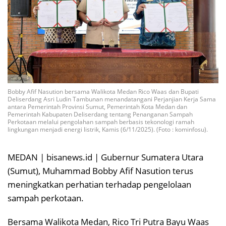
Bobby Afif Nasution bersama Walikota Medan Rico Waas dan Bupati
Deliserdang Asri Ludin Tambunan menandatangani Perjanjian Kerja Sama
antara Pemerintah Provinsi Sumut, Pemerintah Kota Medan dan
Pemerintah Kabupaten Deliserdang tentang Penanganan Sampah
Perkotaan melalui pengolahan sampah berbasis tekonologi ramah
lingkungan menjadi energi listrik, Kamis (6/11/2025). (Foto : kominfosu).
MEDAN | bisanews.id | Gubernur Sumatera Utara
(Sumut), Muhammad Bobby Afif Nasution terus
meningkatkan perhatian terhadap pengelolaan
sampah perkotaan.
Bersama Walikota Medan, Rico Tri Putra Bayu Waas