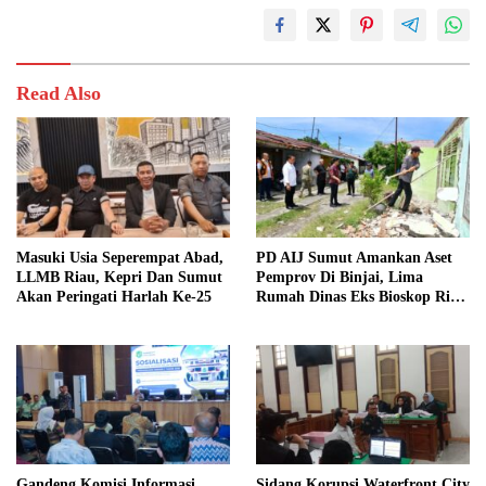
Read Also
Masuki Usia Seperempat Abad,
PD AIJ Sumut Amankan Aset
LLMB Riau, Kepri Dan Sumut
Pemprov Di Binjai, Lima
Akan Peringati Harlah Ke-25
Rumah Dinas Eks Bioskop Ria
Dibongkar
Gandeng Komisi Informasi,
Sidang Korupsi Waterfront City