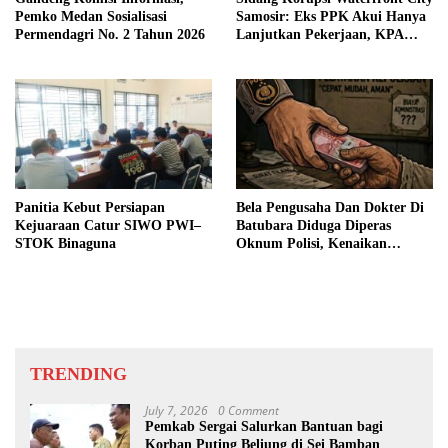
Pemko Medan Sosialisasi
Samosir: Eks PPK Akui Hanya
Permendagri No. 2 Tahun 2026
Lanjutkan Pekerjaan, KPA
Beberkan Pengawasan Proyek
Panitia Kebut Persiapan
Bela Pengusaha Dan Dokter Di
Kejuaraan Catur SIWO PWI–
Batubara Diduga Diperas
STOK Binaguna
Oknum Polisi, Kenaikan
Pangkat AKP Fadlun Al Fitri
Ditunda
TRENDING
July 7, 2026
0 Comment
Pemkab Sergai Salurkan Bantuan bagi
Korban Puting Beliung di Sei Bamban