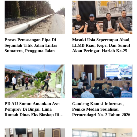
Proses Pemasangan Pipa Di
Masuki Usia Seperempat Abad,
Sejumlah Titik Jalan Lintas
LLMB Riau, Kepri Dan Sumut
Sumatera, Pengguna Jalan
Akan Peringati Harlah Ke-25
diimbau Untuk meningkatkan
Kewaspadaan
PD AIJ Sumut Amankan Aset
Gandeng Komisi Informasi,
Pemprov Di Binjai, Lima
Pemko Medan Sosialisasi
Rumah Dinas Eks Bioskop Ria
Permendagri No. 2 Tahun 2026
Dibongkar