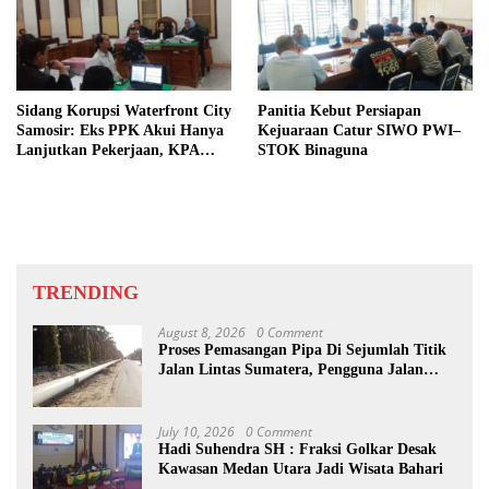
Sidang Korupsi Waterfront City
Panitia Kebut Persiapan
Samosir: Eks PPK Akui Hanya
Kejuaraan Catur SIWO PWI–
Lanjutkan Pekerjaan, KPA
STOK Binaguna
Beberkan Pengawasan Proyek
TRENDING
August 8, 2026
0 Comment
Proses Pemasangan Pipa Di Sejumlah Titik
Jalan Lintas Sumatera, Pengguna Jalan
diimbau Untuk meningkatkan
Kewaspadaan
July 10, 2026
0 Comment
Hadi Suhendra SH : Fraksi Golkar Desak
Kawasan Medan Utara Jadi Wisata Bahari