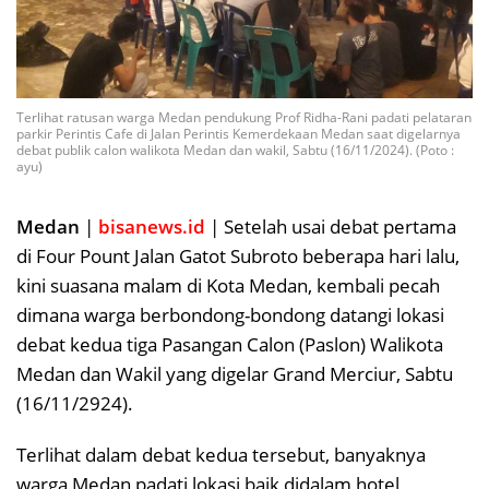
Terlihat ratusan warga Medan pendukung Prof Ridha-Rani padati pelataran
parkir Perintis Cafe di Jalan Perintis Kemerdekaan Medan saat digelarnya
debat publik calon walikota Medan dan wakil, Sabtu (16/11/2024). (Poto :
ayu)
Medan
|
bisanews.id
| Setelah usai debat pertama
di Four Pount Jalan Gatot Subroto beberapa hari lalu,
kini suasana malam di Kota Medan, kembali pecah
dimana warga berbondong-bondong datangi lokasi
debat kedua tiga Pasangan Calon (Paslon) Walikota
Medan dan Wakil yang digelar Grand Merciur, Sabtu
(16/11/2924).
Terlihat dalam debat kedua tersebut, banyaknya
warga Medan padati lokasi baik didalam hotel