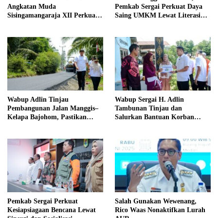
Angkatan Muda
Pemkab Sergai Perkuat Daya
Sisingamangaraja XII Perkuat
Saing UMKM Lewat Literasi
Sinergitas Jaga Kamtibmas
Sadar Halal
Wabup Adlin Tinjau
Wabup Sergai H. Adlin
Pembangunan Jalan Manggis–
Tambunan Tinjau dan
Kelapa Bajohom, Pastikan
Salurkan Bantuan Korban
Kualitas Sesuai Harapan
Puting Beliung di Desa Blok 10
Pemkab Sergai Perkuat
Salah Gunakan Wewenang,
Kesiapsiagaan Bencana Lewat
Rico Waas Nonaktifkan Lurah