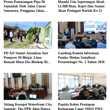
Proses Pemasangan Pipa Di
Masuki Usia Seperempat Abad,
Sejumlah Titik Jalan Lintas
LLMB Riau, Kepri Dan Sumut
Sumatera, Pengguna Jalan
Akan Peringati Harlah Ke-25
diimbau Untuk meningkatkan
Kewaspadaan
PD AIJ Sumut Amankan Aset
Gandeng Komisi Informasi,
Pemprov Di Binjai, Lima
Pemko Medan Sosialisasi
Rumah Dinas Eks Bioskop Ria
Permendagri No. 2 Tahun 2026
Dibongkar
Sidang Korupsi Waterfront City
Panitia Kebut Persiapan
Samosir: Eks PPK Akui Hanya
Kejuaraan Catur SIWO PWI–