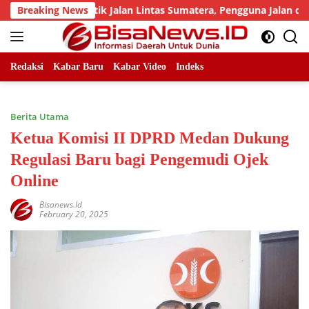
Skip
jumlah Titik Jalan Lintas Sumatera, Pengguna Jalan diimbau U
Breaking News
to
content
Redaksi
Kabar Baru
Kabar Video
Indeks
Berita Utama
Ketua Komisi II DPRD Medan Dukung
Regulasi Baru bagi Pengemudi Ojek
Online
Bisanews.id
February 20, 2025