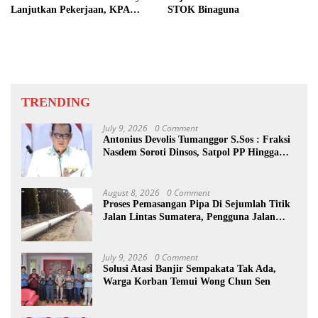
Lanjutkan Pekerjaan, KPA
STOK Binaguna
Beberkan Pengawasan Proyek
TRENDING
July 9, 2026
0 Comment
Antonius Devolis Tumanggor S.Sos : Fraksi
Nasdem Soroti Dinsos, Satpol PP Hingga
Kepling
August 8, 2026
0 Comment
Proses Pemasangan Pipa Di Sejumlah Titik
Jalan Lintas Sumatera, Pengguna Jalan
diimbau Untuk meningkatkan
Kewaspadaan
July 9, 2026
0 Comment
Solusi Atasi Banjir Sempakata Tak Ada,
Warga Korban Temui Wong Chun Sen