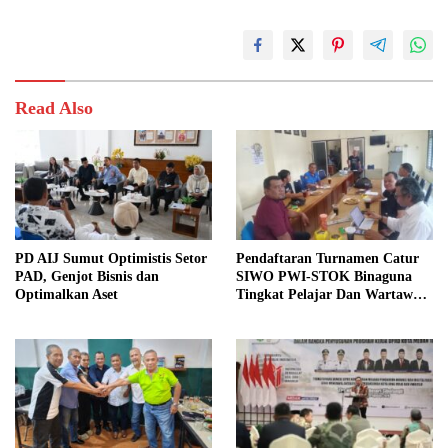
Read Also
PD AIJ Sumut Optimistis Setor
Pendaftaran Turnamen Catur
PAD, Genjot Bisnis dan
SIWO PWI-STOK Binaguna
Optimalkan Aset
Tingkat Pelajar Dan Wartawan
Dibuka