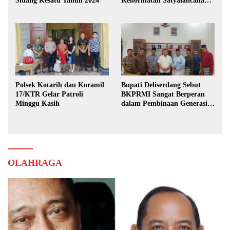
Sidang Kesatu Tahun 2024
Kehormatan Satyalancana
Karya Bhakti Praja Nugraha
Polsek Kotarih dan Koramil
Bupati Deliserdang Sebut
17/KTR Gelar Patroli
BKPRMI Sangat Berperan
Minggu Kasih
dalam Pembinaan Generasi
Muda
OLAHRAGA