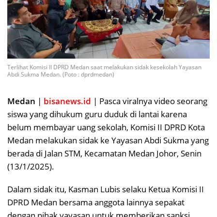
Terlihat Komisi II DPRD Medan saat melakukan sidak kesekolah Yayasan
Abdi Sukma Medan. (Poto : dprdmedan)
Medan
|
bisanews.id
| Pasca viralnya video seorang
siswa yang dihukum guru duduk di lantai karena
belum membayar uang sekolah, Komisi II DPRD Kota
Medan melakukan sidak ke Yayasan Abdi Sukma yang
berada di Jalan STM, Kecamatan Medan Johor, Senin
(13/1/2025).
Dalam sidak itu, Kasman Lubis selaku Ketua Komisi II
DPRD Medan bersama anggota lainnya sepakat
dengan pihak yayasan untuk memberikan sanksi