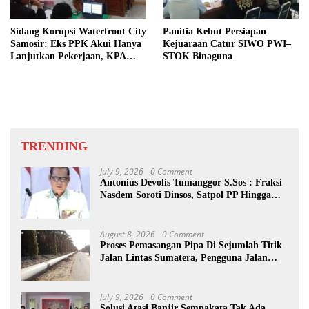
Sidang Korupsi Waterfront City
Panitia Kebut Persiapan
Samosir: Eks PPK Akui Hanya
Kejuaraan Catur SIWO PWI–
Lanjutkan Pekerjaan, KPA
STOK Binaguna
Beberkan Pengawasan Proyek
TRENDING
July 9, 2026
0 Comment
Antonius Devolis Tumanggor S.Sos : Fraksi
Nasdem Soroti Dinsos, Satpol PP Hingga
Kepling
August 8, 2026
0 Comment
Proses Pemasangan Pipa Di Sejumlah Titik
Jalan Lintas Sumatera, Pengguna Jalan
diimbau Untuk meningkatkan
Kewaspadaan
July 9, 2026
0 Comment
Solusi Atasi Banjir Sempakata Tak Ada,