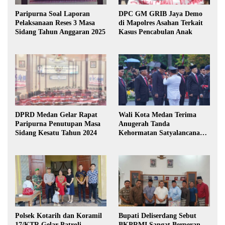
Paripurna Soal Laporan
DPC GM GRIB Jaya Demo
Pelaksanaan Reses 3 Masa
di Mapolres Asahan Terkait
Sidang Tahun Anggaran 2025
Kasus Pencabulan Anak
DPRD Medan Gelar Rapat
Wali Kota Medan Terima
Paripurna Penutupan Masa
Anugerah Tanda
Sidang Kesatu Tahun 2024
Kehormatan Satyalancana
Karya Bhakti Praja Nugraha
Polsek Kotarih dan Koramil
Bupati Deliserdang Sebut
17/KTR Gelar Patroli
BKPRMI Sangat Berperan