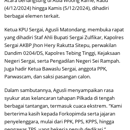
Acara berlangsung di Aula Woong Rame, Rabu
(4/12/2024) hingga Kamis (5/12/2024), dihadiri
berbagai elemen terkait.
Ketua KPU Sergai, Agusli Matondang, membuka rapat
yang dihadiri Staf Ahli Bupati Sergai Zulfikar, Kapolres
Sergai AKBP Jhon Hery Rakutta Sitepu, perwakilan
Dandim 0204/DS, Kapolres Tebing Tinggi, Kejaksaan
Negeri Sergai, serta Pengadilan Negeri Sei Rampah.
Juga hadir Ketua Bawaslu Sergai, anggota PPK,
Panwascam, dan saksi pasangan calon.
Dalam sambutannya, Agusli menyampaikan rasa
syukur atas kelancaran tahapan Pilkada di tengah
berbagai tantangan, termasuk cuaca ekstrem. “Kami
berterima kasih kepada Forkopimda serta jajaran
penyelenggara, mulai dari PPK, PPS, KPPS, hingga
pengawas TPS, yang bekerja penuh dedikasi,”