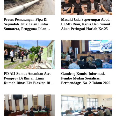
Proses Pemasangan Pipa Di
Masuki Usia Seperempat Abad,
Sejumlah Titik Jalan Lintas
LLMB Riau, Kepri Dan Sumut
Sumatera, Pengguna Jalan
Akan Peringati Harlah Ke-25
diimbau Untuk meningkatkan
Kewaspadaan
PD AIJ Sumut Amankan Aset
Gandeng Komisi Informasi,
Pemprov Di Binjai, Lima
Pemko Medan Sosialisasi
Rumah Dinas Eks Bioskop Ria
Permendagri No. 2 Tahun 2026
Dibongkar