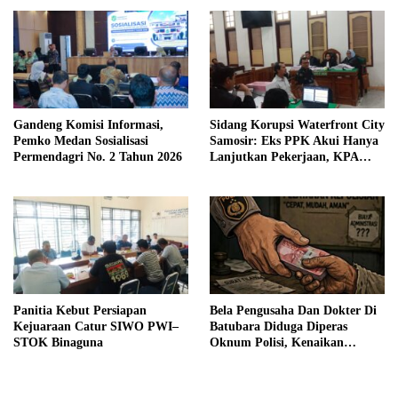
Gandeng Komisi Informasi,
Sidang Korupsi Waterfront City
Pemko Medan Sosialisasi
Samosir: Eks PPK Akui Hanya
Permendagri No. 2 Tahun 2026
Lanjutkan Pekerjaan, KPA
Beberkan Pengawasan Proyek
Panitia Kebut Persiapan
Bela Pengusaha Dan Dokter Di
Kejuaraan Catur SIWO PWI–
Batubara Diduga Diperas
STOK Binaguna
Oknum Polisi, Kenaikan
Pangkat AKP Fadlun Al Fitri
Ditunda