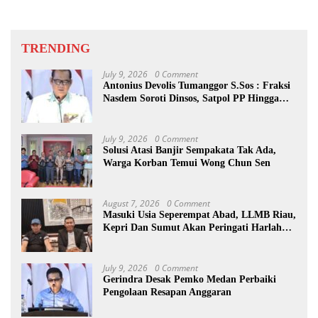
TRENDING
July 9, 2026
0 Comment
Antonius Devolis Tumanggor S.Sos : Fraksi
Nasdem Soroti Dinsos, Satpol PP Hingga
Kepling
July 9, 2026
0 Comment
Solusi Atasi Banjir Sempakata Tak Ada,
Warga Korban Temui Wong Chun Sen
August 7, 2026
0 Comment
Masuki Usia Seperempat Abad, LLMB Riau,
Kepri Dan Sumut Akan Peringati Harlah
Ke-25
July 9, 2026
0 Comment
Gerindra Desak Pemko Medan Perbaiki
Pengolaan Resapan Anggaran