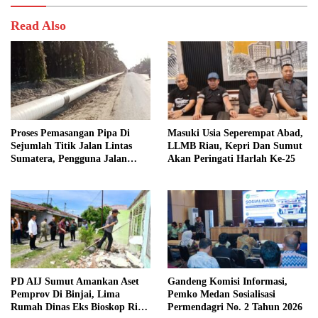
Read Also
Proses Pemasangan Pipa Di
Masuki Usia Seperempat Abad,
Sejumlah Titik Jalan Lintas
LLMB Riau, Kepri Dan Sumut
Sumatera, Pengguna Jalan
Akan Peringati Harlah Ke-25
diimbau Untuk meningkatkan
Kewaspadaan
PD AIJ Sumut Amankan Aset
Gandeng Komisi Informasi,
Pemprov Di Binjai, Lima
Pemko Medan Sosialisasi
Rumah Dinas Eks Bioskop Ria
Permendagri No. 2 Tahun 2026