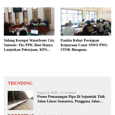
Dibongkar
Sidang Korupsi Waterfront City
Panitia Kebut Persiapan
Samosir: Eks PPK Akui Hanya
Kejuaraan Catur SIWO PWI–
Lanjutkan Pekerjaan, KPA
STOK Binaguna
Beberkan Pengawasan Proyek
TRENDING
August 8, 2026
0 Comment
Proses Pemasangan Pipa Di Sejumlah Titik
Jalan Lintas Sumatera, Pengguna Jalan
diimbau Untuk meningkatkan
Kewaspadaan