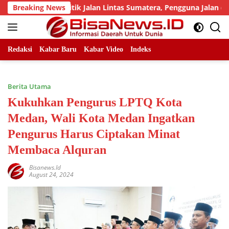
Skip
jumlah Titik Jalan Lintas Sumatera, Pengguna Jalan diimbau U
Breaking News
to
content
Redaksi
Kabar Baru
Kabar Video
Indeks
Berita Utama
Kukuhkan Pengurus LPTQ Kota
Medan, Wali Kota Medan Ingatkan
Pengurus Harus Ciptakan Minat
Membaca Alquran
Bisanews.id
August 24, 2024