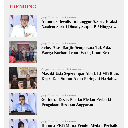
TRENDING
July 9, 2026
0 Comment
Antonius Devolis Tumanggor S.Sos : Fraksi
Nasdem Soroti Dinsos, Satpol PP Hingga
Kepling
July 9, 2026
0 Comment
Solusi Atasi Banjir Sempakata Tak Ada,
Warga Korban Temui Wong Chun Sen
August 7, 2026
0 Comment
Masuki Usia Seperempat Abad, LLMB Riau,
Kepri Dan Sumut Akan Peringati Harlah
Ke-25
July 9, 2026
0 Comment
Gerindra Desak Pemko Medan Perbaiki
Pengolaan Resapan Anggaran
July 9, 2026
0 Comment
Hanura-PKB Minta Pemko Medan Perbaiki