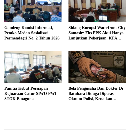
Gandeng Komisi Informasi,
Sidang Korupsi Waterfront City
Pemko Medan Sosialisasi
Samosir: Eks PPK Akui Hanya
Permendagri No. 2 Tahun 2026
Lanjutkan Pekerjaan, KPA
Beberkan Pengawasan Proyek
Panitia Kebut Persiapan
Bela Pengusaha Dan Dokter Di
Kejuaraan Catur SIWO PWI–
Batubara Diduga Diperas
STOK Binaguna
Oknum Polisi, Kenaikan
Pangkat AKP Fadlun Al Fitri
Ditunda