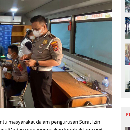
P
u masyarakat dalam pengurusan Surat Izin
abes Medan mengoperasikan kembali lima unit