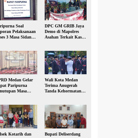
ripurna Soal
DPC GM GRIB Jaya
poran Pelaksanaan
Demo di Mapolres
ses 3 Masa Sidang
Asahan Terkait Kasus
hun Anggaran 2025
Pencabulan Anak
RD Medan Gelar
Wali Kota Medan
pat Paripurna
Terima Anugerah
nutupan Masa
Tanda Kehormatan
dang Kesatu Tahun
Satyalancana Karya
24
Bhakti Praja Nugraha
lsek Kotarih dan
Bupati Deliserdang