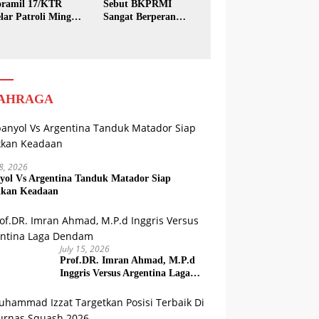
ramil 17/KTR
Sebut BKPRMI
lar Patroli Minggu
Sangat Berperan
sih
dalam Pembinaan
Generasi Muda
AHRAGA
18, 2026
yol Vs Argentina Tanduk Matador Siap
kkan Keadaan
July 15, 2026
Prof.DR. Imran Ahmad, M.P.d
Inggris Versus Argentina Laga
Dendam