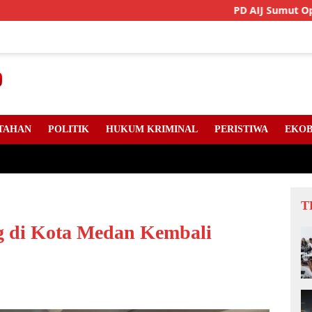
PD AIJ Sumut Optimistis 
TAHAN
POLITIK
HUKUM KRIMINAL
PERISTIWA
EKOB
T
g di Kota Medan Kembali