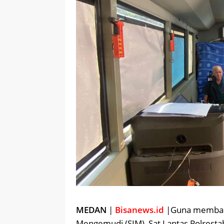
MEDAN
|
Bisanews.id
|Guna membant
Mengemudi (SIM), Sat Lantas Polrest