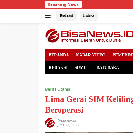
Skip
Breaking News
to
content
Redaksi
Indeks
BERANDA
KABAR VIDEO
PEMERIN
REDAKSI
SUMUT
BATUBARA
Berita Utama
Lima Gerai SIM Kelilin
Beroperasi
Bisanews.id
June 28, 2022