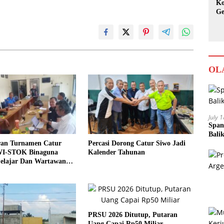
Ko
Ge
Ka
OL
July 
Span
Bali
ran Turnamen Catur
Percasi Dorong Catur Siwo Jadi
I-STOK Binaguna
Kalender Tahunan
Pelajar Dan Wartawan
PRSU 2026 Ditutup, Putaran
Uang Capai Rp50 Miliar