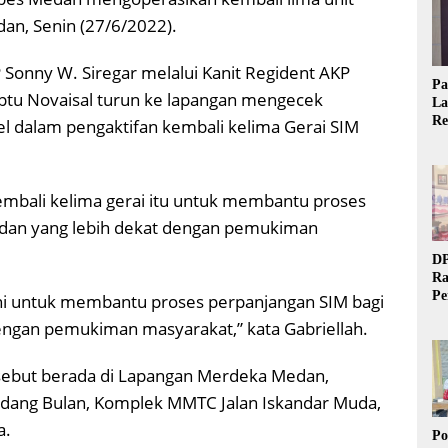
dan, Senin (27/6/2022).
Sonny W. Siregar melalui Kanit Regident AKP
Pa
 Iptu Novaisal turun ke lapangan mengecek
La
Re
l dalam pengaktifan kembali kelima Gerai SIM
Ta
embali kelima gerai itu untuk membantu proses
edan yang lebih dekat dengan pemukiman
DP
Ra
Pe
 ini untuk membantu proses perpanjangan SIM bagi
Si
engan pemukiman masyarakat,” kata Gabriellah.
20
ersebut berada di Lapangan Merdeka Medan,
adang Bulan, Komplek MMTC Jalan Iskandar Muda,
a.
Po