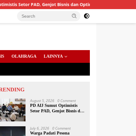
Setor PAD, Genjot Bisnis dan Optimalkan Aset
Pendafta
IS
OLAHRAGA
LAINNYA
RENDING
August 5, 2026
0 Comment
PD AIJ Sumut Optimistis
Setor PAD, Genjot Bisnis dan
Optimalkan Aset
July 6, 2026
0 Comment
Warga Padati Pesona