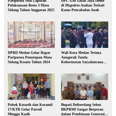
Paripurna Soal Laporan
DPC GM GRIB Jaya Demo
Pelaksanaan Reses 3 Masa
di Mapolres Asahan Terkait
Sidang Tahun Anggaran 2025
Kasus Pencabulan Anak
DPRD Medan Gelar Rapat
Wali Kota Medan Terima
Paripurna Penutupan Masa
Anugerah Tanda
Sidang Kesatu Tahun 2024
Kehormatan Satyalancana
Karya Bhakti Praja Nugraha
Polsek Kotarih dan Koramil
Bupati Deliserdang Sebut
17/KTR Gelar Patroli
BKPRMI Sangat Berperan
Minggu Kasih
dalam Pembinaan Generasi