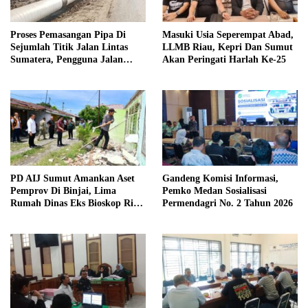
Proses Pemasangan Pipa Di
Masuki Usia Seperempat Abad,
Sejumlah Titik Jalan Lintas
LLMB Riau, Kepri Dan Sumut
Sumatera, Pengguna Jalan
Akan Peringati Harlah Ke-25
diimbau Untuk meningkatkan
Kewaspadaan
PD AIJ Sumut Amankan Aset
Gandeng Komisi Informasi,
Pemprov Di Binjai, Lima
Pemko Medan Sosialisasi
Rumah Dinas Eks Bioskop Ria
Permendagri No. 2 Tahun 2026
Dibongkar