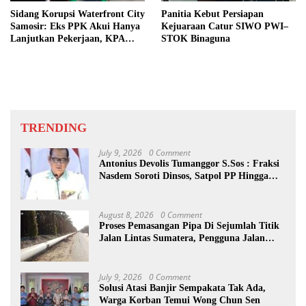
Sidang Korupsi Waterfront City
Panitia Kebut Persiapan
Samosir: Eks PPK Akui Hanya
Kejuaraan Catur SIWO PWI–
Lanjutkan Pekerjaan, KPA
STOK Binaguna
Beberkan Pengawasan Proyek
TRENDING
July 9, 2026
0 Comment
Antonius Devolis Tumanggor S.Sos : Fraksi
Nasdem Soroti Dinsos, Satpol PP Hingga
Kepling
August 8, 2026
0 Comment
Proses Pemasangan Pipa Di Sejumlah Titik
Jalan Lintas Sumatera, Pengguna Jalan
diimbau Untuk meningkatkan
Kewaspadaan
July 9, 2026
0 Comment
Solusi Atasi Banjir Sempakata Tak Ada,
Warga Korban Temui Wong Chun Sen