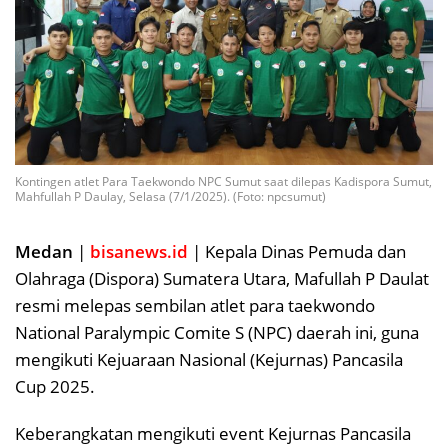
Kontingen atlet Para Taekwondo NPC Sumut saat dilepas Kadispora Sumut,
Mahfullah P Daulay, Selasa (7/1/2025). (Foto: npcsumut)
Medan
|
bisanews.id
| Kepala Dinas Pemuda dan
Olahraga (Dispora) Sumatera Utara, Mafullah P Daulat
resmi melepas sembilan atlet para taekwondo
National Paralympic Comite S (NPC) daerah ini, guna
mengikuti Kejuaraan Nasional (Kejurnas) Pancasila
Cup 2025.
Keberangkatan mengikuti event Kejurnas Pancasila