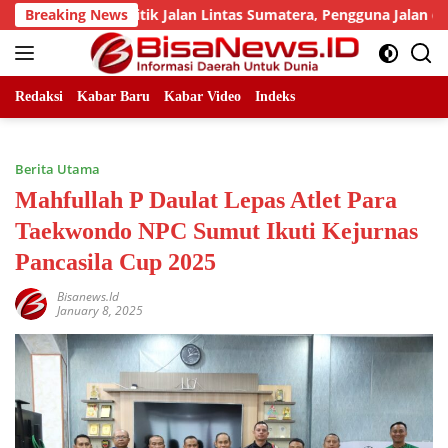
Skip
umlah Titik Jalan Lintas Sumatera, Pengguna Jalan diimbau Un
Breaking News
to
content
Redaksi
Kabar Baru
Kabar Video
Indeks
Berita Utama
Mahfullah P Daulat Lepas Atlet Para
Taekwondo NPC Sumut Ikuti Kejurnas
Pancasila Cup 2025
Bisanews.id
January 8, 2025