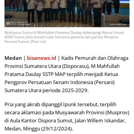
Kadispora Sumut H Mahfullah Pratama Daulay didampingi Ketua Umum
KONI Sumut John Ismadi Lubis bersama peserta dan panitia Musprov
Persani Sumut. (Poto :ist)
Medan
|
bisanews.id
| Kadis Pemurah dan Olahraga
Provinsi Sumatera Utara (Disporasu), M Mahfullah
Pratama Daulay SSTP MAP terpilih menjadi Ketua
Pengprov Persatuan Senam Indonesia (Persani)
Sumatera Utara periode 2025-2029.
Pria yang akrab dipanggil Ipunk tersebut, terpilih
secara aklamasi pada Musyawarah Provinsi (Musprov)
di Aula Kantor Dispora Sumut, Jalan Willem Iskandar,
Medan, Minggu (29/12/2024).