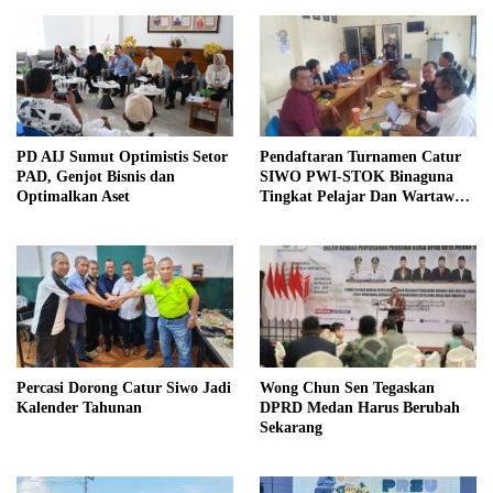
PD AIJ Sumut Optimistis Setor
Pendaftaran Turnamen Catur
PAD, Genjot Bisnis dan
SIWO PWI-STOK Binaguna
Optimalkan Aset
Tingkat Pelajar Dan Wartawan
Dibuka
Percasi Dorong Catur Siwo Jadi
Wong Chun Sen Tegaskan
Kalender Tahunan
DPRD Medan Harus Berubah
Sekarang