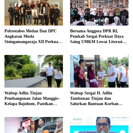
Polrestabes Medan Dan DPC
Bersama Anggota DPR RI,
Angkatan Muda
Pemkab Sergai Perkuat Daya
Sisingamangaraja XII Perkuat
Saing UMKM Lewat Literasi
Sinergitas Jaga Kamtibmas
Sadar Halal
Wabup Adlin Tinjau
Wabup Sergai H. Adlin
Pembangunan Jalan Manggis–
Tambunan Tinjau dan
Kelapa Bajohom, Pastikan
Salurkan Bantuan Korban
Kualitas Sesuai Harapan
Puting Beliung di Desa Blok 10