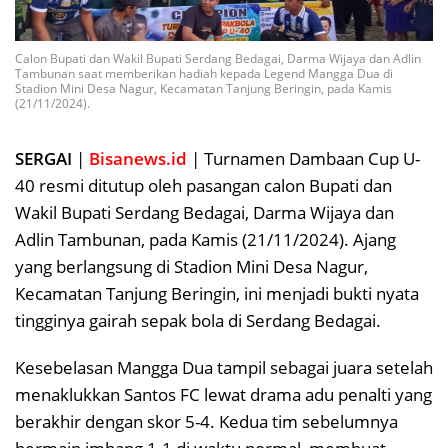
Calon Bupati dan Wakil Bupati Serdang Bedagai, Darma Wijaya dan Adlin
Tambunan saat memberikan hadiah kepada Legend Mangga Dua di
Stadion Mini Desa Nagur, Kecamatan Tanjung Beringin, pada Kamis
(21/11/2024).
SERGAI
|
Bisanews.id
| Turnamen Dambaan Cup U-
40 resmi ditutup oleh pasangan calon Bupati dan
Wakil Bupati Serdang Bedagai, Darma Wijaya dan
Adlin Tambunan, pada Kamis (21/11/2024). Ajang
yang berlangsung di Stadion Mini Desa Nagur,
Kecamatan Tanjung Beringin, ini menjadi bukti nyata
tingginya gairah sepak bola di Serdang Bedagai.
Kesebelasan Mangga Dua tampil sebagai juara setelah
menaklukkan Santos FC lewat drama adu penalti yang
berakhir dengan skor 5-4. Kedua tim sebelumnya