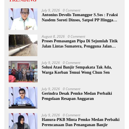
July 9, 2026
0 Comment
Antonius Devolis Tumanggor S.Sos : Fraksi
Nasdem Soroti Dinsos, Satpol PP Hingga
Kepling
August 8, 2026
0 Comment
Proses Pemasangan Pipa Di Sejumlah Titik
Jalan Lintas Sumatera, Pengguna Jalan
diimbau Untuk meningkatkan
Kewaspadaan
July 9, 2026
0 Comment
Solusi Atasi Banjir Sempakata Tak Ada,
Warga Korban Temui Wong Chun Sen
July 9, 2026
0 Comment
Gerindra Desak Pemko Medan Perbaiki
Pengolaan Resapan Anggaran
July 9, 2026
0 Comment
Hanura-PKB Minta Pemko Medan Perbaiki
Perencanaan Dan Penanganan Banjir