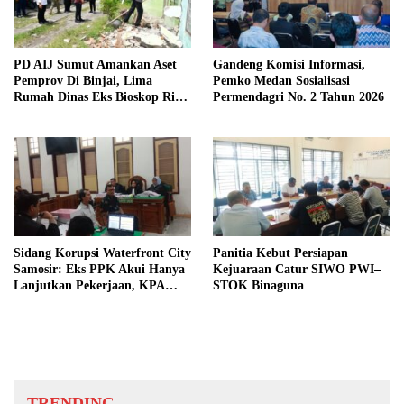
PD AIJ Sumut Amankan Aset
Gandeng Komisi Informasi,
Pemprov Di Binjai, Lima
Pemko Medan Sosialisasi
Rumah Dinas Eks Bioskop Ria
Permendagri No. 2 Tahun 2026
Dibongkar
Sidang Korupsi Waterfront City
Panitia Kebut Persiapan
Samosir: Eks PPK Akui Hanya
Kejuaraan Catur SIWO PWI–
Lanjutkan Pekerjaan, KPA
STOK Binaguna
Beberkan Pengawasan Proyek
TRENDING