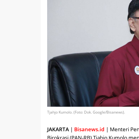
Tjahjo Kumolo. (Foto: Dok. Google/Bisanews).
JAKARTA
|
Bisanews.id
| Menteri Pe
Birokrasi (PAN-RB) Tjahjo Kumolo meni