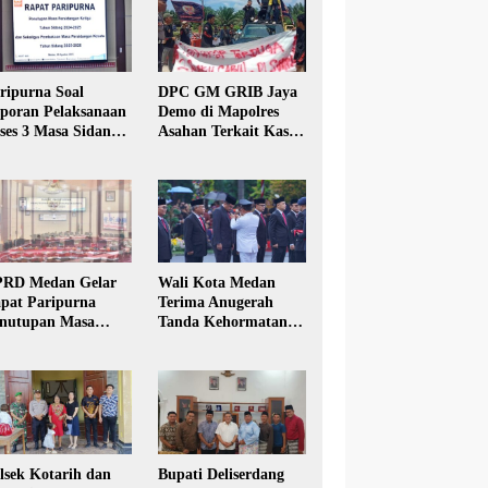
ripurna Soal
DPC GM GRIB Jaya
poran Pelaksanaan
Demo di Mapolres
ses 3 Masa Sidang
Asahan Terkait Kasus
hun Anggaran 2025
Pencabulan Anak
RD Medan Gelar
Wali Kota Medan
pat Paripurna
Terima Anugerah
nutupan Masa
Tanda Kehormatan
dang Kesatu Tahun
Satyalancana Karya
24
Bhakti Praja Nugraha
lsek Kotarih dan
Bupati Deliserdang