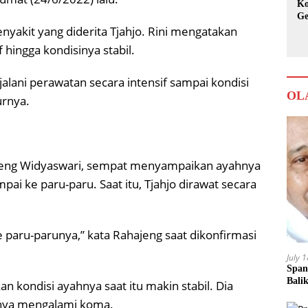
Ko
Ge
Ka
enyakit yang diderita Tjahjo. Rini mengatakan
hingga kondisinya stabil.
alani perawatan secara intensif sampai kondisi
OL
urnya.
ajeng Widyaswari, sempat menyampaikan ayahnya
i ke paru-paru. Saat itu, Tjahjo dirawat secara
 paru-parunya,” kata Rahajeng saat dikonfirmasi
July 
Span
Bali
 kondisi ayahnya saat itu makin stabil. Dia
nya mengalami koma.