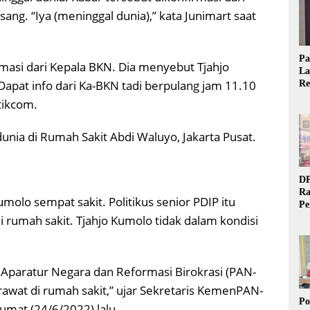
sang. “Iya (meninggal dunia),” kata Junimart saat
Pa
asi dari Kepala BKN. Dia menyebut Tjahjo
La
apat info dari Ka-BKN tadi berpulang jam 11.10
Re
Ta
etikcom.
unia di Rumah Sakit Abdi Waluyo, Jakarta Pusat.
DP
Ra
olo sempat sakit. Politikus senior PDIP itu
Pe
Si
i rumah sakit. Tjahjo Kumolo tidak dalam kondisi
20
Aparatur Negara dan Reformasi Birokrasi (PAN-
rawat di rumah sakit,” ujar Sekretaris KemenPAN-
Po
umat (24/6/2022) lalu.