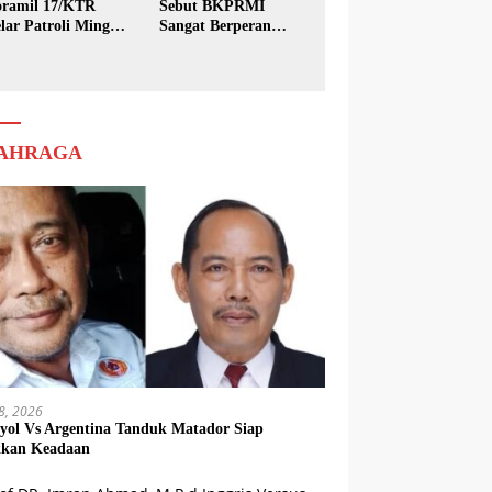
ramil 17/KTR
Sebut BKPRMI
lar Patroli Minggu
Sangat Berperan
sih
dalam Pembinaan
Generasi Muda
AHRAGA
18, 2026
yol Vs Argentina Tanduk Matador Siap
kkan Keadaan