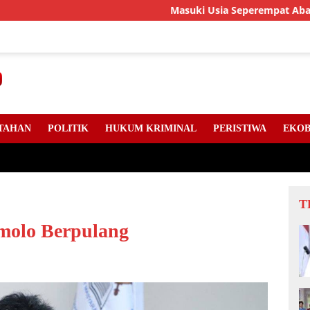
Masuki Usia Seperempat Abad, LLMB Ria
TAHAN
POLITIK
HUKUM KRIMINAL
PERISTIWA
EKOB
T
olo Berpulang