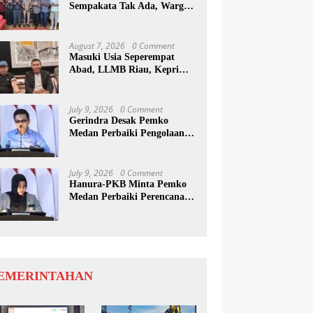
Sempakata Tak Ada, Warga
Korban Temui Wong Chun
Sen
August 7, 2026
0 Comment
Masuki Usia Seperempat
Abad, LLMB Riau, Kepri
Dan Sumut Akan Peringati
Harlah Ke-25
July 9, 2026
0 Comment
Gerindra Desak Pemko
Medan Perbaiki Pengolaan
Resapan Anggaran
July 9, 2026
0 Comment
Hanura-PKB Minta Pemko
Medan Perbaiki Perencanaan
Dan Penanganan Banjir
EMERINTAHAN