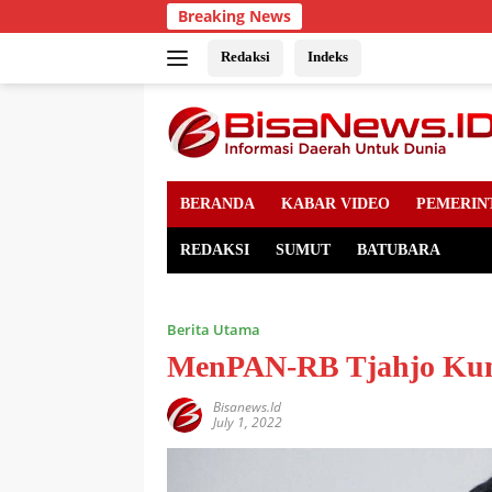
Skip
Breaking News
to
content
Redaksi
Indeks
BERANDA
KABAR VIDEO
PEMERIN
REDAKSI
SUMUT
BATUBARA
Berita Utama
MenPAN-RB Tjahjo Kum
Bisanews.id
July 1, 2022