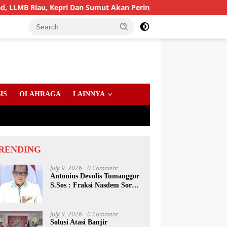
u, Kepri Dan Sumut Akan Peringati Harlah Ke-25
PD AIJ
IS
OLAHRAGA
LAINNYA
RENDING
July 9, 2026
0 Comment
Antonius Devolis Tumanggor
S.Sos : Fraksi Nasdem Soroti
Dinsos, Satpol PP Hingga
Kepling
July 9, 2026
0 Comment
Solusi Atasi Banjir