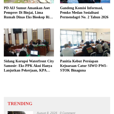
PD AIJ Sumut Amankan Aset
Gandeng Komisi Informasi,
Pemprov Di Binjai, Lima
Pemko Medan Sosialisasi
Rumah Dinas Eks Bioskop Ria
Permendagri No. 2 Tahun 2026
Dibongkar
Sidang Korupsi Waterfront City
Panitia Kebut Persiapan
Samosir: Eks PPK Akui Hanya
Kejuaraan Catur SIWO PWI–
Lanjutkan Pekerjaan, KPA
STOK Binaguna
Beberkan Pengawasan Proyek
TRENDING
August 8, 2026
0 Comment