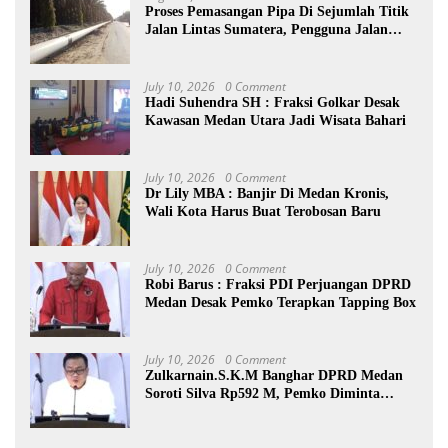
Proses Pemasangan Pipa Di Sejumlah Titik
Jalan Lintas Sumatera, Pengguna Jalan
diimbau Untuk meningkatkan
Kewaspadaan
July 10, 2026
0 Comment
Hadi Suhendra SH : Fraksi Golkar Desak
Kawasan Medan Utara Jadi Wisata Bahari
July 10, 2026
0 Comment
Dr Lily MBA : Banjir Di Medan Kronis,
Wali Kota Harus Buat Terobosan Baru
July 10, 2026
0 Comment
Robi Barus : Fraksi PDI Perjuangan DPRD
Medan Desak Pemko Terapkan Tapping Box
July 10, 2026
0 Comment
Zulkarnain.S.K.M Banghar DPRD Medan
Soroti Silva Rp592 M, Pemko Diminta
Benahi Rencana PAD