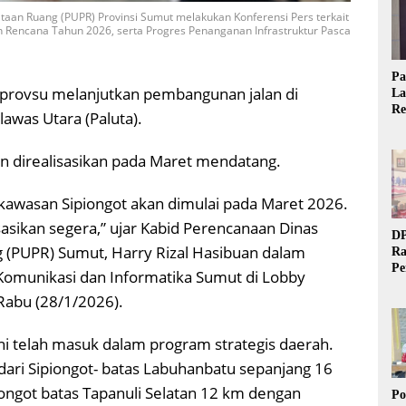
an Ruang (PUPR) Provinsi Sumut melakukan Konferensi Pers terkait
n Rencana Tahun 2026, serta Progres Penanganan Infrastruktur Pasca
Pa
provsu melanjutkan pembangunan jalan di
La
Re
awas Utara (Paluta).
Ta
 direalisasikan pada Maret mendatang.
 kawasan Sipiongot akan dimulai pada Maret 2026.
asikan segera,” ujar Kabid Perencanaan Dinas
DP
(PUPR) Sumut, Harry Rizal Hasibuan dalam
Ra
Pe
s Komunikasi dan Informatika Sumut di Lobby
Si
Rabu (28/1/2026).
20
i telah masuk dalam program strategis daerah.
ari Sipiongot- batas Labuhanbatu sepanjang 16
ongot batas Tapanuli Selatan 12 km dengan
Po