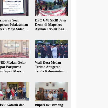
ripurna Soal
DPC GM GRIB Jaya
poran Pelaksanaan
Demo di Mapolres
ses 3 Masa Sidang
Asahan Terkait Kasus
hun Anggaran 2025
Pencabulan Anak
RD Medan Gelar
Wali Kota Medan
pat Paripurna
Terima Anugerah
nutupan Masa
Tanda Kehormatan
dang Kesatu Tahun
Satyalancana Karya
24
Bhakti Praja Nugraha
lsek Kotarih dan
Bupati Deliserdang