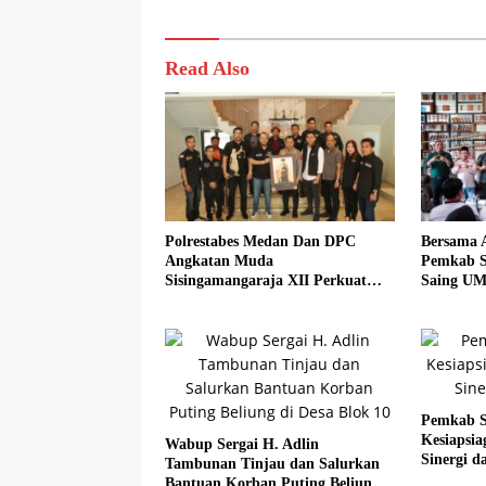
Read Also
Polrestabes Medan Dan DPC
Bersama 
Angkatan Muda
Pemkab S
Sisingamangaraja XII Perkuat
Saing UM
Sinergitas Jaga Kamtibmas
Sadar Hal
Pemkab S
Kesiapsi
Wabup Sergai H. Adlin
Sinergi da
Tambunan Tinjau dan Salurkan
Bantuan Korban Puting Beliung