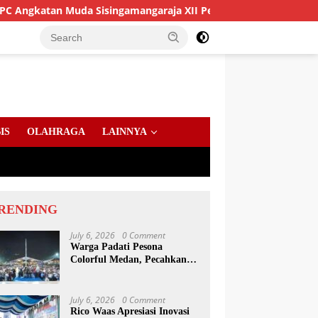
 Muda Sisingamangaraja XII Perkuat Sinergitas Jaga Kamtibmas
IS
OLAHRAGA
LAINNYA
RENDING
July 6, 2026
0 Comment
Warga Padati Pesona
Colorful Medan, Pecahkan
Rekor Dunia Permainan
Kulcapi
July 6, 2026
0 Comment
Rico Waas Apresiasi Inovasi