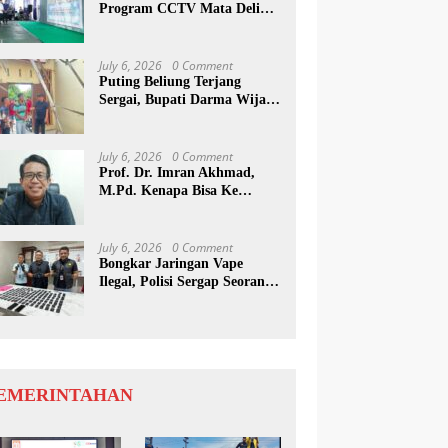
Program CCTV Mata Deli
Jadi Percontohan Di Medan
July 6, 2026
0 Comment
Puting Beliung Terjang
Sergai, Bupati Darma Wijaya
Tinjau Lokasi Bencana
July 6, 2026
0 Comment
Prof. Dr. Imran Akhmad,
M.Pd. Kenapa Bisa Ke
Inggris Ya…?
July 6, 2026
0 Comment
Bongkar Jaringan Vape
Ilegal, Polisi Sergap Seorang
Komplotan Narkotika
Internasional Si Medan
EMERINTAHAN