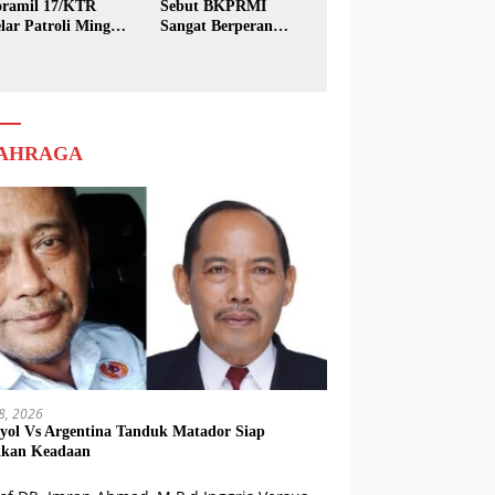
ramil 17/KTR
Sebut BKPRMI
lar Patroli Minggu
Sangat Berperan
sih
dalam Pembinaan
Generasi Muda
AHRAGA
18, 2026
yol Vs Argentina Tanduk Matador Siap
kkan Keadaan