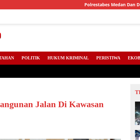
Polrestabes Medan Dan DPC Angkatan
TAHAN
POLITIK
HUKUM KRIMINAL
PERISTIWA
EKOB
T
bangunan Jalan Di Kawasan