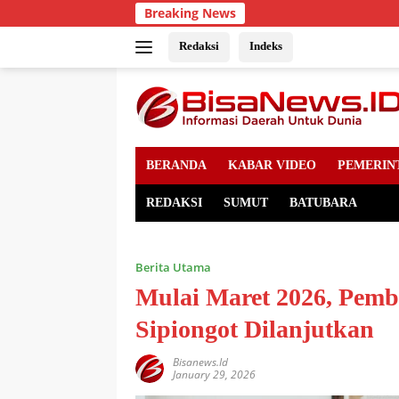
Skip
Breaking News
to
content
Redaksi
Indeks
BERANDA
KABAR VIDEO
PEMERIN
REDAKSI
SUMUT
BATUBARA
Berita Utama
Mulai Maret 2026, Pem
Sipiongot Dilanjutkan
Bisanews.id
January 29, 2026