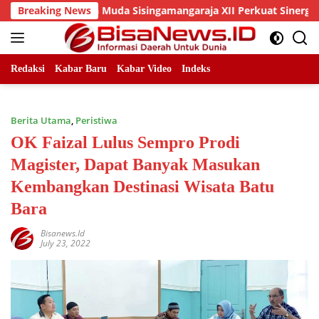
Skip
katan Muda Sisingamangaraja XII Perkuat Sinergitas Jaga Kamt
Breaking News
to
content
Redaksi
Kabar Baru
Kabar Video
Indeks
Berita Utama
,
Peristiwa
OK Faizal Lulus Sempro Prodi
Magister, Dapat Banyak Masukan
Kembangkan Destinasi Wisata Batu
Bara
Bisanews.id
July 23, 2022