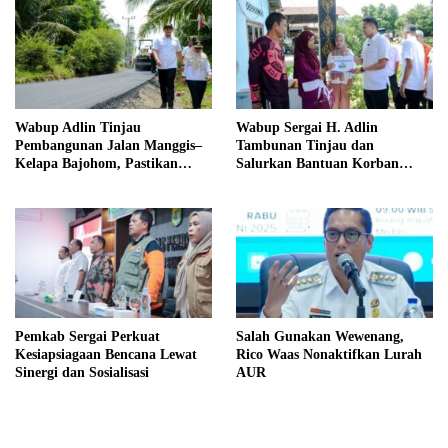
Wabup Adlin Tinjau
Wabup Sergai H. Adlin
Pembangunan Jalan Manggis–
Tambunan Tinjau dan
Kelapa Bajohom, Pastikan
Salurkan Bantuan Korban
Kualitas Sesuai Harapan
Puting Beliung di Desa Blok 10
Pemkab Sergai Perkuat
Salah Gunakan Wewenang,
Kesiapsiagaan Bencana Lewat
Rico Waas Nonaktifkan Lurah
Sinergi dan Sosialisasi
AUR