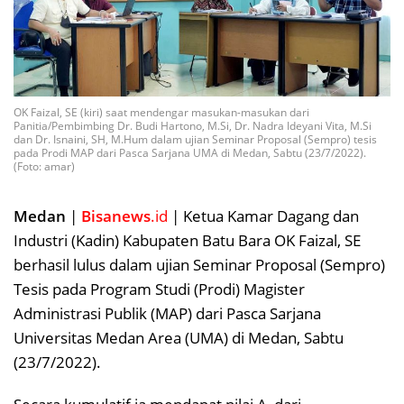
OK Faizal, SE (kiri) saat mendengar masukan-masukan dari
Panitia/Pembimbing Dr. Budi Hartono, M.Si, Dr. Nadra Ideyani Vita, M.Si
dan Dr. Isnaini, SH, M.Hum dalam ujian Seminar Proposal (Sempro) tesis
pada Prodi MAP dari Pasca Sarjana UMA di Medan, Sabtu (23/7/2022).
(Foto: amar)
Medan
|
Bisanews
.id
| Ketua Kamar Dagang dan
Industri (Kadin) Kabupaten Batu Bara OK Faizal, SE
berhasil lulus dalam ujian Seminar Proposal (Sempro)
Tesis pada Program Studi (Prodi) Magister
Administrasi Publik (MAP) dari Pasca Sarjana
Universitas Medan Area (UMA) di Medan, Sabtu
(23/7/2022).