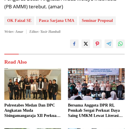
(PB AMMI) terebut. (amar)
OK Faizal SE
Pasca Sarjana UMA
Seminar Proposal
Writer: Amar
Editor: Yasir Hambali
Read Also
Polrestabes Medan Dan DPC
Bersama Anggota DPR RI,
Angkatan Muda
Pemkab Sergai Perkuat Daya
Sisingamangaraja XII Perkuat
Saing UMKM Lewat Literasi
Sinergitas Jaga Kamtibmas
Sadar Halal