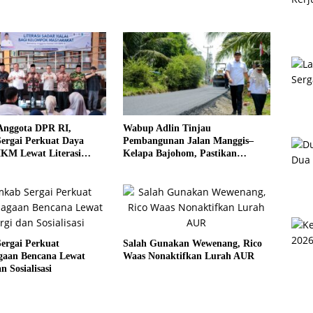
Anggota DPR RI,
Wabup Adlin Tinjau
ergai Perkuat Daya
Pembangunan Jalan Manggis–
KM Lewat Literasi
Kelapa Bajohom, Pastikan
al
Kualitas Sesuai Harapan
ergai Perkuat
Salah Gunakan Wewenang, Rico
agaan Bencana Lewat
Waas Nonaktifkan Lurah AUR
n Sosialisasi