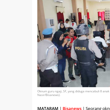
Oknum guru ngaji, SF, yang diduga mencabuli 8 ana
Nasir/Bisanews).
MATARAM
|
Bisanews
| Seorang oknu