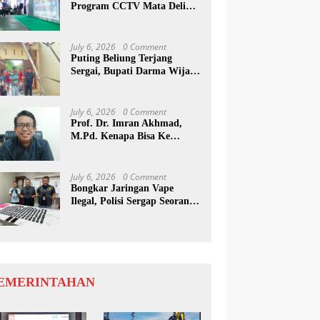
Program CCTV Mata Deli
Jadi Percontohan Di Medan
July 6, 2026
0 Comment
Puting Beliung Terjang
Sergai, Bupati Darma Wijaya
Tinjau Lokasi Bencana
July 6, 2026
0 Comment
Prof. Dr. Imran Akhmad,
M.Pd. Kenapa Bisa Ke
Inggris Ya…?
July 6, 2026
0 Comment
Bongkar Jaringan Vape
Ilegal, Polisi Sergap Seorang
Komplotan Narkotika
Internasional Si Medan
EMERINTAHAN