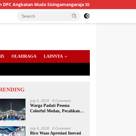
atan Muda Sisingamangaraja XII Perkuat Sinergitas Jaga Kamti
IS
OLAHRAGA
LAINNYA
RENDING
July 6, 2026
0 Comment
Warga Padati Pesona
Colorful Medan, Pecahkan
Rekor Dunia Permainan
Kulcapi
July 6, 2026
0 Comment
Rico Waas Apresiasi Inovasi