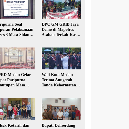
ripurna Soal
DPC GM GRIB Jaya
poran Pelaksanaan
Demo di Mapolres
ses 3 Masa Sidang
Asahan Terkait Kasus
hun Anggaran 2025
Pencabulan Anak
RD Medan Gelar
Wali Kota Medan
pat Paripurna
Terima Anugerah
nutupan Masa
Tanda Kehormatan
dang Kesatu Tahun
Satyalancana Karya
24
Bhakti Praja Nugraha
lsek Kotarih dan
Bupati Deliserdang