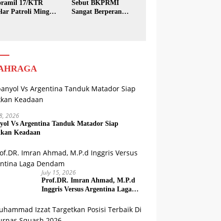
ramil 17/KTR
Sebut BKPRMI
lar Patroli Minggu
Sangat Berperan
sih
dalam Pembinaan
Generasi Muda
AHRAGA
18, 2026
yol Vs Argentina Tanduk Matador Siap
kkan Keadaan
July 15, 2026
Prof.DR. Imran Ahmad, M.P.d
Inggris Versus Argentina Laga
Dendam