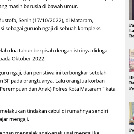
ang masih berusia di bawah umur.
stofa, Senin (17/10/2022), di Mataram,
Pa
si sebagai guruob ngaji di sebuah kompleks
La
Re
Ta
lah dua tahun berpisah dengan istrinya diduga
 pada Oktober 2022.
ru ngaji, dan peristiwa ini terbongkar setelah
DP
n SF pada orangtuanya. Lalu orangtua korban
Ra
 Perempuan dan Anak) Polres Kota Mataram,” kata
Pe
Si
20
melakukan tindakan cabul di rumahnya sendiri
jar mengaji.
Po
dengan mengajak anak-anak usai mengaji ke