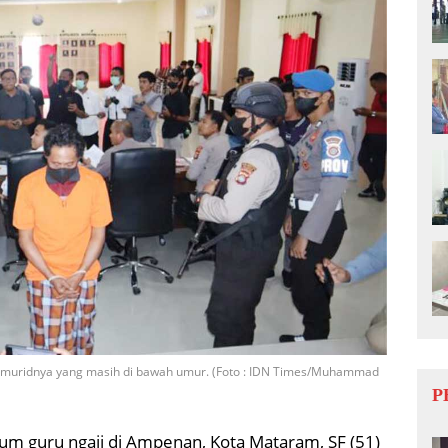
k muridnya yang masih di bawah umur. (Foto : IDN Times/Muhammad
P
m guru ngaji di Ampenan, Kota Mataram, SF (51)