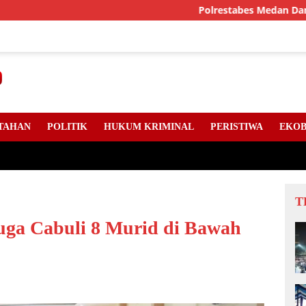
Polrestabes Medan Dan DPC Angk
TAHAN
POLITIK
HUKUM KRIMINAL
PERISTIWA
EKOB
T
ga Cabuli 8 Murid di Bawah