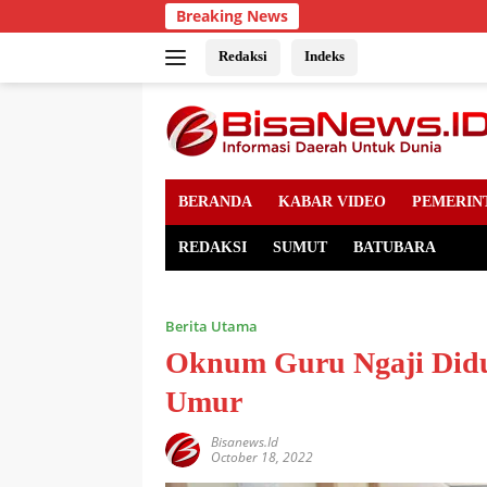
Skip
Breaking News
to
content
Redaksi
Indeks
BERANDA
KABAR VIDEO
PEMERIN
REDAKSI
SUMUT
BATUBARA
Berita Utama
Oknum Guru Ngaji Didu
Umur
Bisanews.id
October 18, 2022