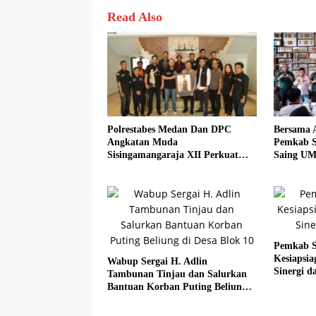
Read Also
Polrestabes Medan Dan DPC
Bersama 
Angkatan Muda
Pemkab S
Sisingamangaraja XII Perkuat
Saing UM
Sinergitas Jaga Kamtibmas
Sadar Hal
Pemkab S
Kesiapsi
Wabup Sergai H. Adlin
Sinergi da
Tambunan Tinjau dan Salurkan
Bantuan Korban Puting Beliung
di Desa Blok 10