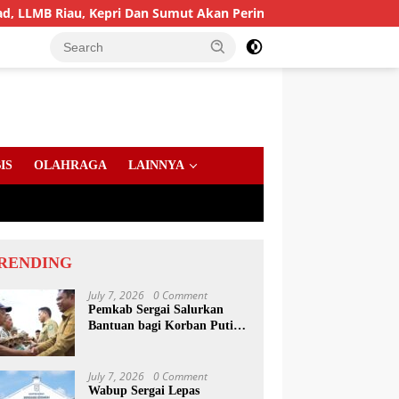
u, Kepri Dan Sumut Akan Peringati Harlah Ke-25
PD AIJ
IS
OLAHRAGA
LAINNYA
RENDING
July 7, 2026
0 Comment
Pemkab Sergai Salurkan
Bantuan bagi Korban Puting
Beliung di Sei Bamban
July 7, 2026
0 Comment
Wabup Sergai Lepas