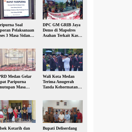
ripurna Soal
DPC GM GRIB Jaya
poran Pelaksanaan
Demo di Mapolres
ses 3 Masa Sidang
Asahan Terkait Kasus
hun Anggaran 2025
Pencabulan Anak
RD Medan Gelar
Wali Kota Medan
pat Paripurna
Terima Anugerah
nutupan Masa
Tanda Kehormatan
dang Kesatu Tahun
Satyalancana Karya
24
Bhakti Praja Nugraha
lsek Kotarih dan
Bupati Deliserdang