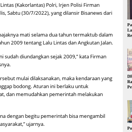
intas (Kakorlantas) Polri, Irjen Polisi Firman
is, Sabtu (30/7/2022), yang dilansir Bisanews dari
Pa
La
pajaknya mati selama dua tahun termaktub dalam
Re
Ta
un 2009 tentang Lalu Lintas dan Angkutan Jalan.
 ini sudah diundangkan sejak 2009,” kata Firman
snya.
DP
ersebut mulai dilaksanakan, maka kendaraan yang
Ra
nggap bodong. Aturan ini berlaku untuk
Pe
Si
akat, dan memudahkan pemerintah melakukan
20
arena dengan begitu pemerintah bisa mengambil
syarakat,” ujarnya.
Po