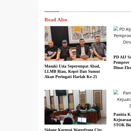
Read Also
PD AIJ S
Pemprov 
Masuki Usia Seperempat Abad,
Dinas Eks
LLMB Riau, Kepri Dan Sumut
Akan Peringati Harlah Ke-25
Panitia K
Kejuaraa
STOK Bi
Sidang Korupsi Waterfront City