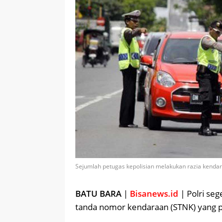
Sejumlah petugas kepolisian melakukan razia kendar
BATU BARA
|
Bisanews.id
| Polri se
tanda nomor kendaraan (STNK) yang p