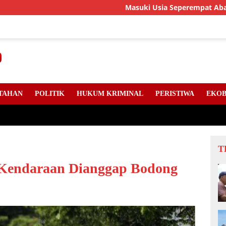
Masuki Usia Seperempat Abad, LLMB Ria
TAHAN
POLITIK
HUKUM KRIMINAL
PERISTIWA
EKOB
T
 Kendaraan Dianggap Bodong