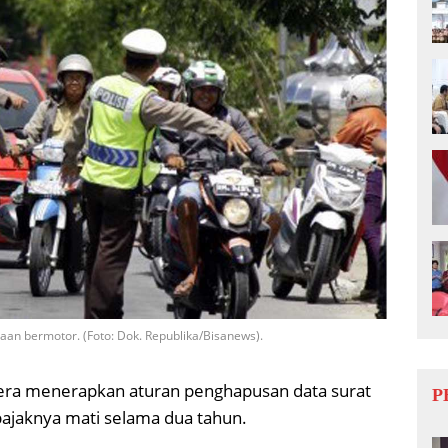
aan bermotor. (Foto: Dok. Republika/Bisanews).
gera menerapkan aturan penghapusan data surat
P
ajaknya mati selama dua tahun.