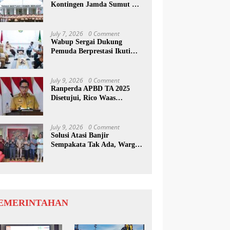
Kontingen Jamda Sumut XI,
Tekankan Nilai SAKTI dan
Karakter Pramuka
July 7, 2026
0 Comment
Wabup Sergai Dukung
Pemuda Berprestasi Ikuti
Program Kepemimpinan
Internasional
July 9, 2026
0 Comment
Ranperda APBD TA 2025
Disetujui, Rico Waas
Apresiasi Sinergitas Antara
Legislatif dan Eksekutif
July 9, 2026
0 Comment
Solusi Atasi Banjir
Sempakata Tak Ada, Warga
Korban Temui Wong Chun
Sen
EMERINTAHAN