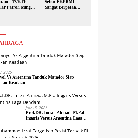
ramil 17/KTR
Sebut BKPRMI
lar Patroli Minggu
Sangat Berperan
sih
dalam Pembinaan
Generasi Muda
AHRAGA
18, 2026
yol Vs Argentina Tanduk Matador Siap
kkan Keadaan
July 15, 2026
Prof.DR. Imran Ahmad, M.P.d
Inggris Versus Argentina Laga
Dendam