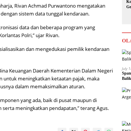
Ko
Raharja, Rivan Achmad Purwantono mengatakan
Ge
Ka
ng dengan sistem data tunggal kendaraan.
nkronisasi data dan beberapa program yang
rlantas Polri,” ujar Rivan.
OL
ialisasikan dan mengedukasi pemilik kendaraan
July 
l Bina Keuangan Daerah Kementerian Dalam Negeri
Span
n untuk meningkatkan ketaatan pajak, maka
Bali
ususnya dalam memaksimalkan aturan.
omponen yang ada, baik di pusat maupun di
 serta meningkatkan pendapatan,” terang Agus.