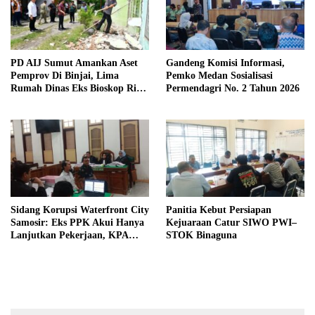
PD AIJ Sumut Amankan Aset
Gandeng Komisi Informasi,
Pemprov Di Binjai, Lima
Pemko Medan Sosialisasi
Rumah Dinas Eks Bioskop Ria
Permendagri No. 2 Tahun 2026
Dibongkar
Sidang Korupsi Waterfront City
Panitia Kebut Persiapan
Samosir: Eks PPK Akui Hanya
Kejuaraan Catur SIWO PWI–
Lanjutkan Pekerjaan, KPA
STOK Binaguna
Beberkan Pengawasan Proyek