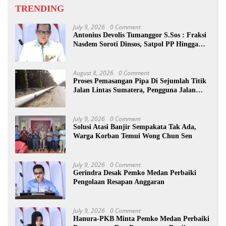
TRENDING
July 9, 2026
0 Comment
Antonius Devolis Tumanggor S.Sos : Fraksi
Nasdem Soroti Dinsos, Satpol PP Hingga
Kepling
August 8, 2026
0 Comment
Proses Pemasangan Pipa Di Sejumlah Titik
Jalan Lintas Sumatera, Pengguna Jalan
diimbau Untuk meningkatkan
Kewaspadaan
July 9, 2026
0 Comment
Solusi Atasi Banjir Sempakata Tak Ada,
Warga Korban Temui Wong Chun Sen
July 9, 2026
0 Comment
Gerindra Desak Pemko Medan Perbaiki
Pengolaan Resapan Anggaran
July 9, 2026
0 Comment
Hanura-PKB Minta Pemko Medan Perbaiki