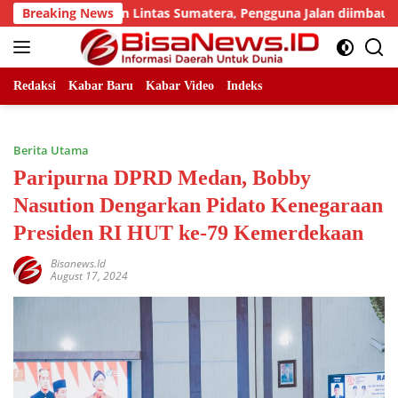
Skip
ik Jalan Lintas Sumatera, Pengguna Jalan diimbau Untuk menin
Breaking News
to
content
Redaksi
Kabar Baru
Kabar Video
Indeks
Berita Utama
Paripurna DPRD Medan, Bobby
Nasution Dengarkan Pidato Kenegaraan
Presiden RI HUT ke-79 Kemerdekaan
Bisanews.id
August 17, 2024