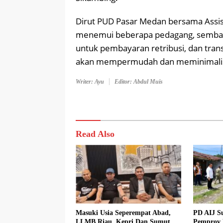
Dirut PUD Pasar Medan bersama Assista
menemui beberapa pedagang, sembari 
untuk pembayaran retribusi, dan transa
akan mempermudah dan meminimalisir 
Writer: Ayu
Editor: Abdul Muis
Read Also
Masuki Usia Seperempat Abad,
PD AIJ S
LLMB Riau, Kepri Dan Sumut
Pemprov 