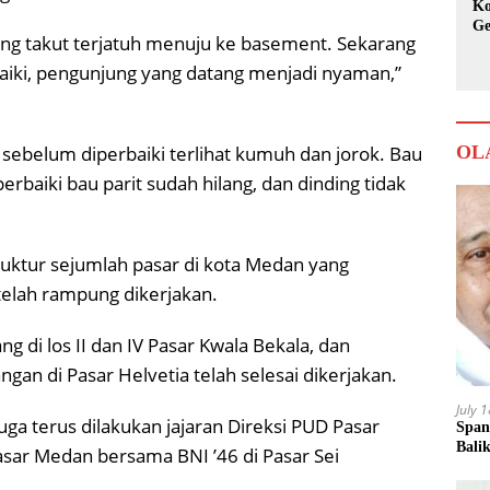
Ko
Ge
ung takut terjatuh menuju ke basement. Sekarang
Ka
aiki, pengunjung yang datang menjadi nyaman,”
, sebelum diperbaiki terlihat kumuh dan jorok. Bau
OL
erbaiki bau parit sudah hilang, dan dinding tidak
ruktur sejumlah pasar di kota Medan yang
elah rampung dikerjakan.
g di los II dan IV Pasar Kwala Bekala, dan
gan di Pasar Helvetia telah selesai dikerjakan.
July 
uga terus dilakukan jajaran Direksi PUD Pasar
Span
Bali
sar Medan bersama BNI ’46 di Pasar Sei