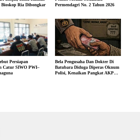
 Bioskop Ria Dibongkar
Permendagri No. 2 Tahun 2026
ebut Persiapan
Bela Pengusaha Dan Dokter Di
n Catur SIWO PWI–
Batubara Diduga Diperas Oknum
naguna
Polisi, Kenaikan Pangkat AKP
Fadlun Al Fitri Ditunda