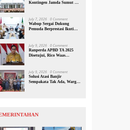
Kontingen Jamda Sumut XI,
Tekankan Nilai SAKTI dan
Karakter Pramuka
July 7, 2026
0 Comment
Wabup Sergai Dukung
Pemuda Berprestasi Ikuti
Program Kepemimpinan
Internasional
July 9, 2026
0 Comment
Ranperda APBD TA 2025
Disetujui, Rico Waas
Apresiasi Sinergitas Antara
Legislatif dan Eksekutif
July 9, 2026
0 Comment
Solusi Atasi Banjir
Sempakata Tak Ada, Warga
Korban Temui Wong Chun
Sen
EMERINTAHAN