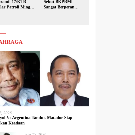
ramil 17/KTR
Sebut BKPRMI
lar Patroli Minggu
Sangat Berperan
sih
dalam Pembinaan
Generasi Muda
AHRAGA
18, 2026
yol Vs Argentina Tanduk Matador Siap
kkan Keadaan
July 15, 2026