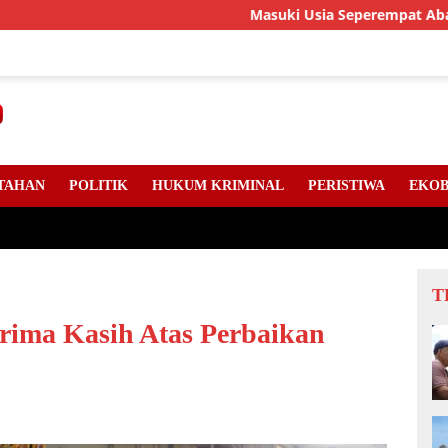
Masuki Usia Seperempat Abad, LLMB Riau, 
TAHAN
POLITIK
HUKUM KRIMINAL
PERISTIWA
EKOB
T
rima Kasih Atas Perbaikan