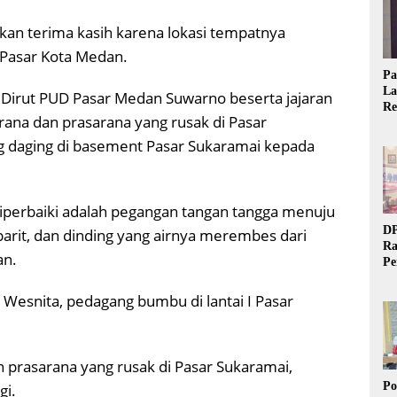
an terima kasih karena lokasi tempatnya
 Pasar Kota Medan.
Pa
La
 Dirut PUD Pasar Medan Suwarno beserta jajaran
Re
rana dan prasarana yang rusak di Pasar
Ta
g daging di basement Pasar Sukaramai kepada
iperbaiki adalah pegangan tangan tangga menuju
DP
arit, dan dinding yang airnya merembes dari
Ra
an.
Pe
Si
20
 Wesnita, pedagang bumbu di lantai I Pasar
n prasarana yang rusak di Pasar Sukaramai,
Po
gi.