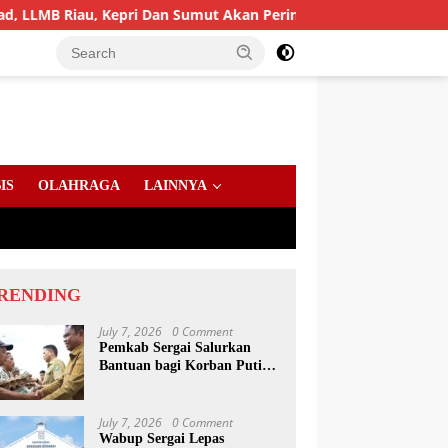
Kepri Dan Sumut Akan Peringati Harlah Ke-25
PD AIJ S
IS
OLAHRAGA
LAINNYA
RENDING
July 7, 2026
0 Comment
Pemkab Sergai Salurkan
Bantuan bagi Korban Puting
Beliung di Sei Bamban
July 7, 2026
0 Comment
Wabup Sergai Lepas