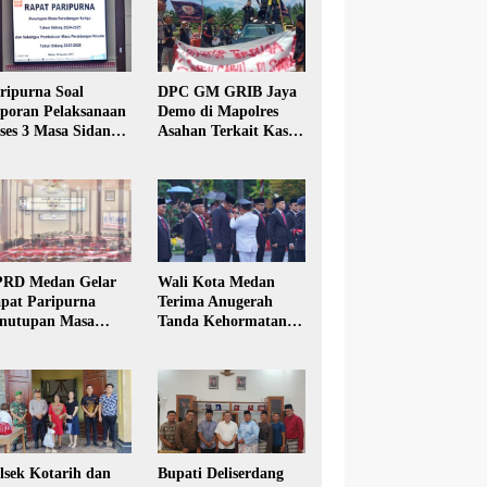
ripurna Soal
DPC GM GRIB Jaya
poran Pelaksanaan
Demo di Mapolres
ses 3 Masa Sidang
Asahan Terkait Kasus
hun Anggaran 2025
Pencabulan Anak
RD Medan Gelar
Wali Kota Medan
pat Paripurna
Terima Anugerah
nutupan Masa
Tanda Kehormatan
dang Kesatu Tahun
Satyalancana Karya
24
Bhakti Praja Nugraha
lsek Kotarih dan
Bupati Deliserdang