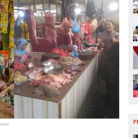
P
news).