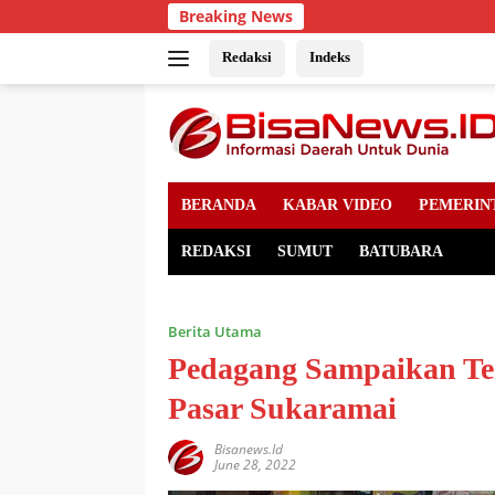
Skip
Breaking News
to
content
Redaksi
Indeks
BERANDA
KABAR VIDEO
PEMERIN
REDAKSI
SUMUT
BATUBARA
Berita Utama
Pedagang Sampaikan Te
Pasar Sukaramai
Bisanews.id
June 28, 2022