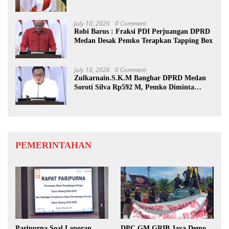
July 10, 2026
0 Comment
Robi Barus : Fraksi PDI Perjuangan DPRD
Medan Desak Pemko Terapkan Tapping Box
July 10, 2026
0 Comment
Zulkarnain.S.K.M Banghar DPRD Medan
Soroti Silva Rp592 M, Pemko Diminta
Benahi Rencana PAD
PEMERINTAHAN
Paripurna Soal Laporan
DPC GM GRIB Jaya Demo