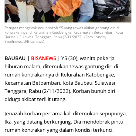
Petugas mengevakuasi jenazah YS yang tewas akibat gantung diri di
kontrakannya, di Kelurahan Katobengke, Kecamatan Betoambari, Kota
Baubau, Sulawesi Tenggara, Rabu (2/11/2022). (Foto : Andhy
Eba/Inews.id/Bisanews).
BAUBAU
|
BISANEWS
| YS (30), wanita pekerja
hiburan malam, ditemukan tewas gantung diri di
rumah kontrakannya di Kelurahan Katobengke,
Kecamatan Betoambari, Kota Baubau, Sulawesi
Tenggara, Rabu (2/11/2022). Korban bunuh diri
diduga akibat terlilit utang.
Jenazah korban pertama kali ditemukan sepupunya,
Ika, yang datang berkunjung. Dia mendobrak pintu
rumah kontrakan yang dalam kondisi terkunci.