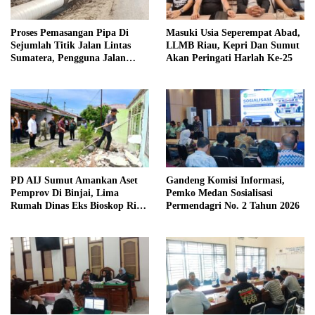
Proses Pemasangan Pipa Di
Masuki Usia Seperempat Abad,
Sejumlah Titik Jalan Lintas
LLMB Riau, Kepri Dan Sumut
Sumatera, Pengguna Jalan
Akan Peringati Harlah Ke-25
diimbau Untuk meningkatkan
Kewaspadaan
PD AIJ Sumut Amankan Aset
Gandeng Komisi Informasi,
Pemprov Di Binjai, Lima
Pemko Medan Sosialisasi
Rumah Dinas Eks Bioskop Ria
Permendagri No. 2 Tahun 2026
Dibongkar