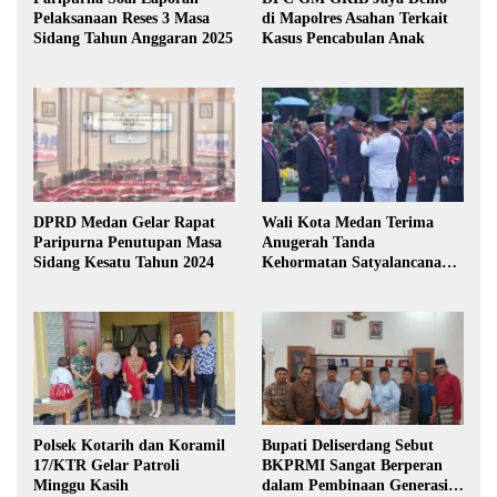
Pelaksanaan Reses 3 Masa
di Mapolres Asahan Terkait
Sidang Tahun Anggaran 2025
Kasus Pencabulan Anak
DPRD Medan Gelar Rapat
Wali Kota Medan Terima
Paripurna Penutupan Masa
Anugerah Tanda
Sidang Kesatu Tahun 2024
Kehormatan Satyalancana
Karya Bhakti Praja Nugraha
Polsek Kotarih dan Koramil
Bupati Deliserdang Sebut
17/KTR Gelar Patroli
BKPRMI Sangat Berperan
Minggu Kasih
dalam Pembinaan Generasi