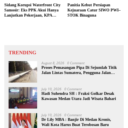
Sidang Korupsi Waterfront City
Panitia Kebut Persiapan
Samosir: Eks PPK Akui Hanya
Kejuaraan Catur SIWO PWI–
Lanjutkan Pekerjaan, KPA
STOK Binaguna
Beberkan Pengawasan Proyek
TRENDING
August 8, 2026
0 Comment
Proses Pemasangan Pipa Di Sejumlah Titik
Jalan Lintas Sumatera, Pengguna Jalan
diimbau Untuk meningkatkan
Kewaspadaan
July 10, 2026
0 Comment
Hadi Suhendra SH : Fraksi Golkar Desak
Kawasan Medan Utara Jadi Wisata Bahari
July 10, 2026
0 Comment
Dr Lily MBA : Banjir Di Medan Kronis,
Wali Kota Harus Buat Terobosan Baru