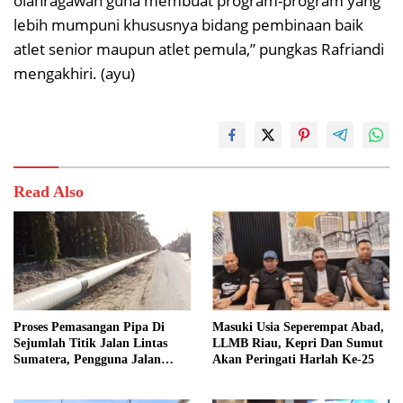
olahragawan guna membuat program-program yang
lebih mumpuni khususnya bidang pembinaan baik
atlet senior maupun atlet pemula,” pungkas Rafriandi
mengakhiri. (ayu)
Read Also
Proses Pemasangan Pipa Di
Masuki Usia Seperempat Abad,
Sejumlah Titik Jalan Lintas
LLMB Riau, Kepri Dan Sumut
Sumatera, Pengguna Jalan
Akan Peringati Harlah Ke-25
diimbau Untuk meningkatkan
Kewaspadaan