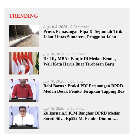
TRENDING
August 8, 2026
0 Comment
Proses Pemasangan Pipa Di Sejumlah Titik
Jalan Lintas Sumatera, Pengguna Jalan
diimbau Untuk meningkatkan
Kewaspadaan
July 10, 2026
0 Comment
Dr Lily MBA : Banjir Di Medan Kronis,
Wali Kota Harus Buat Terobosan Baru
July 10, 2026
0 Comment
Robi Barus : Fraksi PDI Perjuangan DPRD
Medan Desak Pemko Terapkan Tapping Box
July 10, 2026
0 Comment
Zulkarnain.S.K.M Banghar DPRD Medan
Soroti Silva Rp592 M, Pemko Diminta
Benahi Rencana PAD