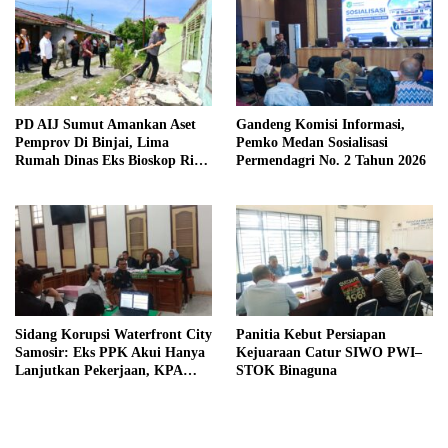
PD AIJ Sumut Amankan Aset
Gandeng Komisi Informasi,
Pemprov Di Binjai, Lima
Pemko Medan Sosialisasi
Rumah Dinas Eks Bioskop Ria
Permendagri No. 2 Tahun 2026
Dibongkar
Sidang Korupsi Waterfront City
Panitia Kebut Persiapan
Samosir: Eks PPK Akui Hanya
Kejuaraan Catur SIWO PWI–
Lanjutkan Pekerjaan, KPA
STOK Binaguna
Beberkan Pengawasan Proyek