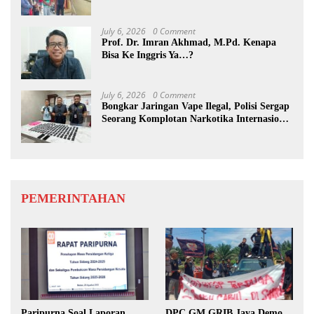
July 6, 2026
0 Comment
Prof. Dr. Imran Akhmad, M.Pd. Kenapa
Bisa Ke Inggris Ya…?
July 6, 2026
0 Comment
Bongkar Jaringan Vape Ilegal, Polisi Sergap
Seorang Komplotan Narkotika Internasional
Si Medan
PEMERINTAHAN
Paripurna Soal Laporan
DPC GM GRIB Jaya Demo