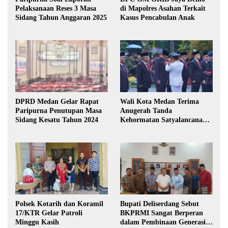
Pelaksanaan Reses 3 Masa
di Mapolres Asahan Terkait
Sidang Tahun Anggaran 2025
Kasus Pencabulan Anak
DPRD Medan Gelar Rapat
Wali Kota Medan Terima
Paripurna Penutupan Masa
Anugerah Tanda
Sidang Kesatu Tahun 2024
Kehormatan Satyalancana
Karya Bhakti Praja Nugraha
Polsek Kotarih dan Koramil
Bupati Deliserdang Sebut
17/KTR Gelar Patroli
BKPRMI Sangat Berperan
Minggu Kasih
dalam Pembinaan Generasi