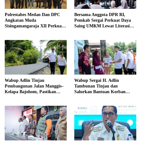
Polrestabes Medan Dan DPC
Bersama Anggota DPR RI,
Angkatan Muda
Pemkab Sergai Perkuat Daya
Sisingamangaraja XII Perkuat
Saing UMKM Lewat Literasi
Sinergitas Jaga Kamtibmas
Sadar Halal
Wabup Adlin Tinjau
Wabup Sergai H. Adlin
Pembangunan Jalan Manggis–
Tambunan Tinjau dan
Kelapa Bajohom, Pastikan
Salurkan Bantuan Korban
Kualitas Sesuai Harapan
Puting Beliung di Desa Blok 10