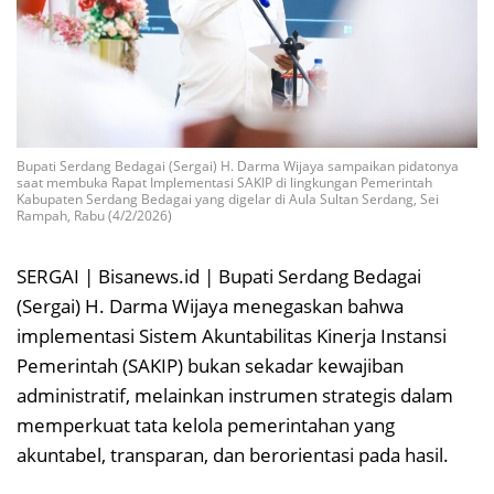
Bupati Serdang Bedagai (Sergai) H. Darma Wijaya sampaikan pidatonya
saat membuka Rapat Implementasi SAKIP di lingkungan Pemerintah
Kabupaten Serdang Bedagai yang digelar di Aula Sultan Serdang, Sei
Rampah, Rabu (4/2/2026)
SERGAI | Bisanews.id | Bupati Serdang Bedagai
(Sergai) H. Darma Wijaya menegaskan bahwa
implementasi Sistem Akuntabilitas Kinerja Instansi
Pemerintah (SAKIP) bukan sekadar kewajiban
administratif, melainkan instrumen strategis dalam
memperkuat tata kelola pemerintahan yang
akuntabel, transparan, dan berorientasi pada hasil.