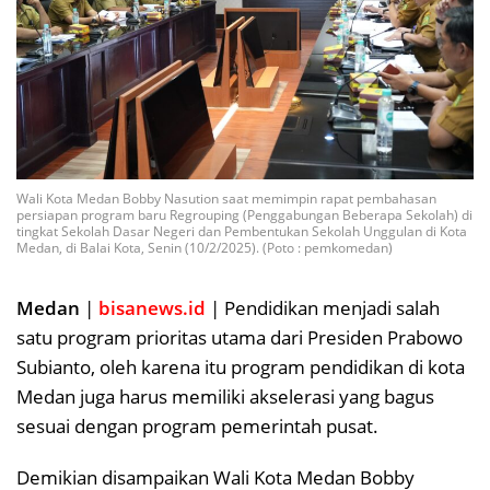
Wali Kota Medan Bobby Nasution saat memimpin rapat pembahasan
persiapan program baru Regrouping (Penggabungan Beberapa Sekolah) di
tingkat Sekolah Dasar Negeri dan Pembentukan Sekolah Unggulan di Kota
Medan, di Balai Kota, Senin (10/2/2025). (Poto : pemkomedan)
Medan
|
bisanews.id
| Pendidikan menjadi salah
satu program prioritas utama dari Presiden Prabowo
Subianto, oleh karena itu program pendidikan di kota
Medan juga harus memiliki akselerasi yang bagus
sesuai dengan program pemerintah pusat.
Demikian disampaikan Wali Kota Medan Bobby