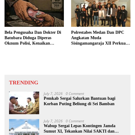
Bela Pengusaha Dan Dokter Di
Polrestabes Medan Dan DPC
Batubara Diduga Diperas
Angkatan Muda
Oknum Polisi, Kenaikan
Sisingamangaraja XII Perkuat
Pangkat AKP Fadlun Al Fitri
Sinergitas Jaga Kamtibmas
Ditunda
TRENDING
July 7, 2026
0 Comment
Pemkab Sergai Salurkan Bantuan bagi
Korban Puting Beliung di Sei Bamban
July 7, 2026
0 Comment
Wabup Sergai Lepas Kontingen Jamda
Sumut XI, Tekankan Nilai SAKTI dan