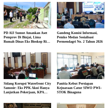
PD AIJ Sumut Amankan Aset
Gandeng Komisi Informasi,
Pemprov Di Binjai, Lima
Pemko Medan Sosialisasi
Rumah Dinas Eks Bioskop Ria
Permendagri No. 2 Tahun 2026
Dibongkar
Sidang Korupsi Waterfront City
Panitia Kebut Persiapan
Samosir: Eks PPK Akui Hanya
Kejuaraan Catur SIWO PWI–
Lanjutkan Pekerjaan, KPA
STOK Binaguna
Beberkan Pengawasan Proyek