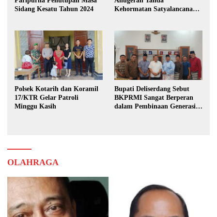
Paripurna Penutupan Masa
Anugerah Tanda
Sidang Kesatu Tahun 2024
Kehormatan Satyalancana
Karya Bhakti Praja Nugraha
Polsek Kotarih dan Koramil
Bupati Deliserdang Sebut
17/KTR Gelar Patroli
BKPRMI Sangat Berperan
Minggu Kasih
dalam Pembinaan Generasi
Muda
OLAHRAGA