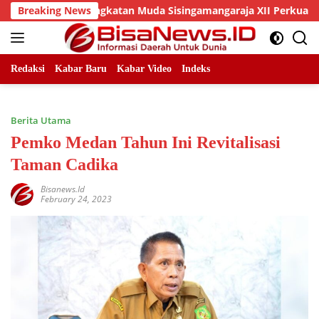
Skip
an DPC Angkatan Muda Sisingamangaraja XII Perkuat Sinergitas
Breaking News
to
content
Redaksi
Kabar Baru
Kabar Video
Indeks
Berita Utama
Pemko Medan Tahun Ini Revitalisasi
Taman Cadika
Bisanews.id
February 24, 2023