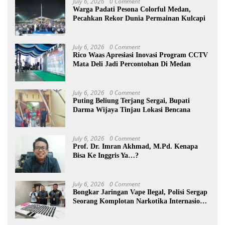
July 6, 2026
0 Comment
Warga Padati Pesona Colorful Medan,
Pecahkan Rekor Dunia Permainan Kulcapi
July 6, 2026
0 Comment
Rico Waas Apresiasi Inovasi Program CCTV
Mata Deli Jadi Percontohan Di Medan
July 6, 2026
0 Comment
Puting Beliung Terjang Sergai, Bupati
Darma Wijaya Tinjau Lokasi Bencana
July 6, 2026
0 Comment
Prof. Dr. Imran Akhmad, M.Pd. Kenapa
Bisa Ke Inggris Ya…?
July 6, 2026
0 Comment
Bongkar Jaringan Vape Ilegal, Polisi Sergap
Seorang Komplotan Narkotika Internasional
Si Medan