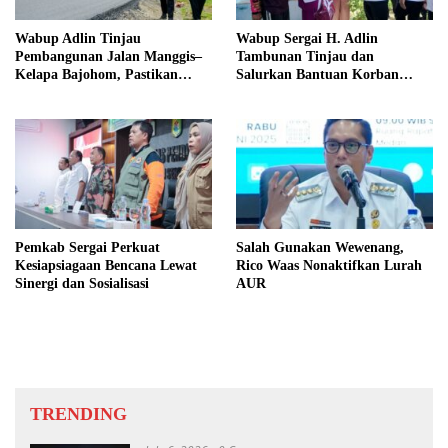
Wabup Adlin Tinjau
Wabup Sergai H. Adlin
Pembangunan Jalan Manggis–
Tambunan Tinjau dan
Kelapa Bajohom, Pastikan
Salurkan Bantuan Korban
Kualitas Sesuai Harapan
Puting Beliung di Desa Blok 10
Pemkab Sergai Perkuat
Salah Gunakan Wewenang,
Kesiapsiagaan Bencana Lewat
Rico Waas Nonaktifkan Lurah
Sinergi dan Sosialisasi
AUR
TRENDING