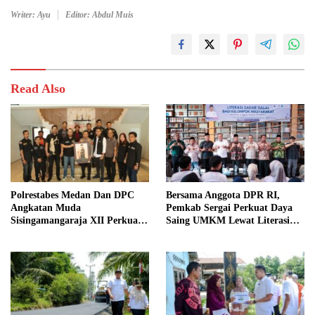
Writer: Ayu
Editor: Abdul Muis
Read Also
Polrestabes Medan Dan DPC
Bersama Anggota DPR RI,
Angkatan Muda
Pemkab Sergai Perkuat Daya
Sisingamangaraja XII Perkuat
Saing UMKM Lewat Literasi
Sinergitas Jaga Kamtibmas
Sadar Halal