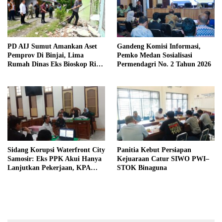
PD AIJ Sumut Amankan Aset
Gandeng Komisi Informasi,
Pemprov Di Binjai, Lima
Pemko Medan Sosialisasi
Rumah Dinas Eks Bioskop Ria
Permendagri No. 2 Tahun 2026
Dibongkar
Sidang Korupsi Waterfront City
Panitia Kebut Persiapan
Samosir: Eks PPK Akui Hanya
Kejuaraan Catur SIWO PWI–
Lanjutkan Pekerjaan, KPA
STOK Binaguna
Beberkan Pengawasan Proyek