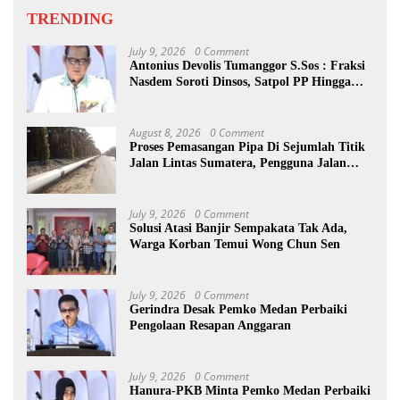
TRENDING
July 9, 2026
0 Comment
Antonius Devolis Tumanggor S.Sos : Fraksi
Nasdem Soroti Dinsos, Satpol PP Hingga
Kepling
August 8, 2026
0 Comment
Proses Pemasangan Pipa Di Sejumlah Titik
Jalan Lintas Sumatera, Pengguna Jalan
diimbau Untuk meningkatkan
Kewaspadaan
July 9, 2026
0 Comment
Solusi Atasi Banjir Sempakata Tak Ada,
Warga Korban Temui Wong Chun Sen
July 9, 2026
0 Comment
Gerindra Desak Pemko Medan Perbaiki
Pengolaan Resapan Anggaran
July 9, 2026
0 Comment
Hanura-PKB Minta Pemko Medan Perbaiki