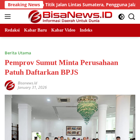
Skip
 Sejumlah Titik Jalan Lintas Sumatera, Pengguna Jalan diimb
Breaking News
to
content
Redaksi
Kabar Baru
Kabar Video
Indeks
Berita Utama
Pemprov Sumut Minta Perusahaan
Patuh Daftarkan BPJS
Bisanews.id
January 31, 2026