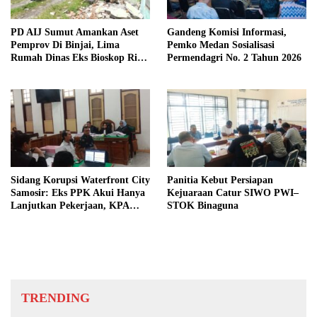
PD AIJ Sumut Amankan Aset
Gandeng Komisi Informasi,
Pemprov Di Binjai, Lima
Pemko Medan Sosialisasi
Rumah Dinas Eks Bioskop Ria
Permendagri No. 2 Tahun 2026
Dibongkar
Sidang Korupsi Waterfront City
Panitia Kebut Persiapan
Samosir: Eks PPK Akui Hanya
Kejuaraan Catur SIWO PWI–
Lanjutkan Pekerjaan, KPA
STOK Binaguna
Beberkan Pengawasan Proyek
TRENDING