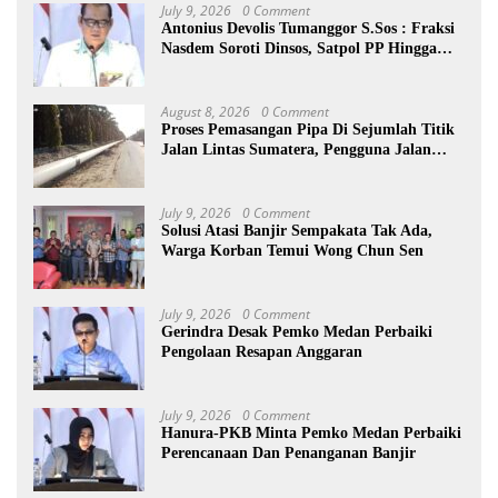
July 9, 2026
0 Comment
Antonius Devolis Tumanggor S.Sos : Fraksi
Nasdem Soroti Dinsos, Satpol PP Hingga
Kepling
August 8, 2026
0 Comment
Proses Pemasangan Pipa Di Sejumlah Titik
Jalan Lintas Sumatera, Pengguna Jalan
diimbau Untuk meningkatkan
Kewaspadaan
July 9, 2026
0 Comment
Solusi Atasi Banjir Sempakata Tak Ada,
Warga Korban Temui Wong Chun Sen
July 9, 2026
0 Comment
Gerindra Desak Pemko Medan Perbaiki
Pengolaan Resapan Anggaran
July 9, 2026
0 Comment
Hanura-PKB Minta Pemko Medan Perbaiki
Perencanaan Dan Penanganan Banjir