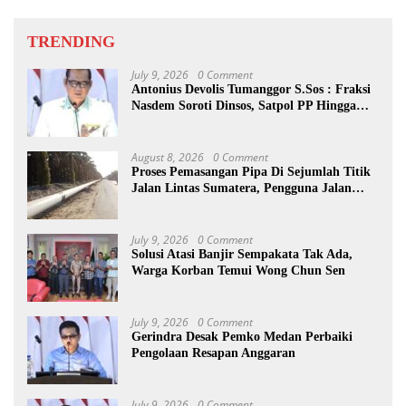
TRENDING
July 9, 2026
0 Comment
Antonius Devolis Tumanggor S.Sos : Fraksi
Nasdem Soroti Dinsos, Satpol PP Hingga
Kepling
August 8, 2026
0 Comment
Proses Pemasangan Pipa Di Sejumlah Titik
Jalan Lintas Sumatera, Pengguna Jalan
diimbau Untuk meningkatkan
Kewaspadaan
July 9, 2026
0 Comment
Solusi Atasi Banjir Sempakata Tak Ada,
Warga Korban Temui Wong Chun Sen
July 9, 2026
0 Comment
Gerindra Desak Pemko Medan Perbaiki
Pengolaan Resapan Anggaran
July 9, 2026
0 Comment