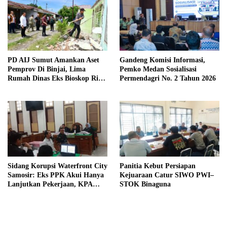
PD AIJ Sumut Amankan Aset
Gandeng Komisi Informasi,
Pemprov Di Binjai, Lima
Pemko Medan Sosialisasi
Rumah Dinas Eks Bioskop Ria
Permendagri No. 2 Tahun 2026
Dibongkar
Sidang Korupsi Waterfront City
Panitia Kebut Persiapan
Samosir: Eks PPK Akui Hanya
Kejuaraan Catur SIWO PWI–
Lanjutkan Pekerjaan, KPA
STOK Binaguna
Beberkan Pengawasan Proyek