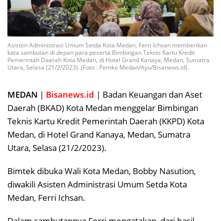
Asisten Administrasi Umum Setda Kota Medan, Ferri Ichsan memberikan
kata sambutan di depan para peserta Bimbingan Teknis Kartu Kredit
Pemerintah Daerah Kota Medan, di Hotel Grand Kanaya, Medan, Sumatra
Utara, Selasa (21/2/2023). (Foto : Pemko Medan/Ayu/Bisanews.id).
MEDAN
|
Bisanews.id
| Badan Keuangan dan Aset
Daerah (BKAD) Kota Medan menggelar Bimbingan
Teknis Kartu Kredit Pemerintah Daerah (KKPD) Kota
Medan, di Hotel Grand Kanaya, Medan, Sumatra
Utara, Selasa (21/2/2023).
Bimtek dibuka Wali Kota Medan, Bobby Nasution,
diwakili Asisten Administrasi Umum Setda Kota
Medan, Ferri Ichsan.
Dalam sambutannya Ferri mengatakan, dari hasil