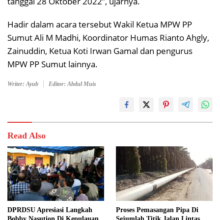
tanggal 28 Oktober 2022”, ujarnya.
Hadir dalam acara tersebut Wakil Ketua MPW PP
Sumut Ali M Madhi, Koordinator Humas Rianto Ahgly,
Zainuddin, Ketua Koti Irwan Gamal dan pengurus
MPW PP Sumut lainnya.
Writer: Ayub
Editor: Abdul Muis
Read Also
DPRDSU Apresiasi Langkah
Proses Pemasangan Pipa Di
Bobby Nasution Di Kepulauan
Sejumlah Titik Jalan Lintas