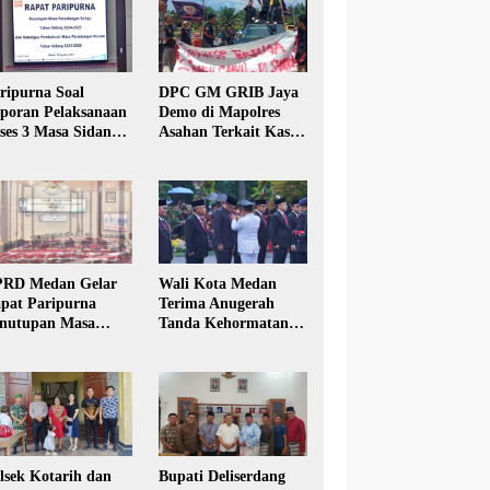
ripurna Soal
DPC GM GRIB Jaya
poran Pelaksanaan
Demo di Mapolres
ses 3 Masa Sidang
Asahan Terkait Kasus
hun Anggaran 2025
Pencabulan Anak
RD Medan Gelar
Wali Kota Medan
pat Paripurna
Terima Anugerah
nutupan Masa
Tanda Kehormatan
dang Kesatu Tahun
Satyalancana Karya
24
Bhakti Praja Nugraha
lsek Kotarih dan
Bupati Deliserdang