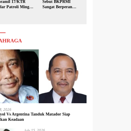
ramil 17/KTR
Sebut BKPRMI
lar Patroli Minggu
Sangat Berperan
sih
dalam Pembinaan
Generasi Muda
AHRAGA
18, 2026
yol Vs Argentina Tanduk Matador Siap
kkan Keadaan
July 15, 2026