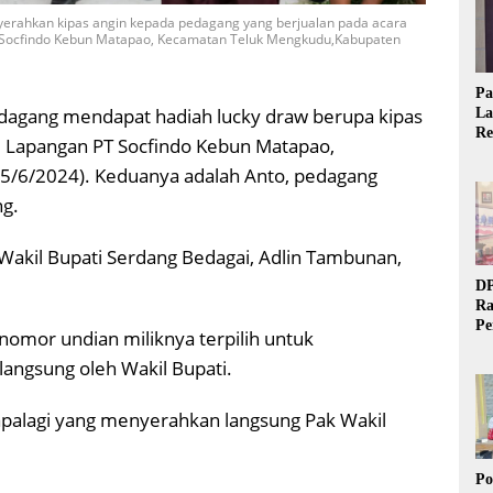
yerahkan kipas angin kepada pedagang yang berjualan pada acara
T Socfindo Kebun Matapao, Kecamatan Teluk Mengkudu,Kabupaten
Pa
dagang mendapat hadiah lucky draw berupa kipas
La
Re
i Lapangan PT Socfindo Kebun Matapao,
Ta
5/6/2024). Keduanya adalah Anto, pedagang
ng.
Wakil Bupati Serdang Bedagai, Adlin Tambunan,
DP
Ra
Pe
nomor undian miliknya terpilih untuk
Si
langsung oleh Wakil Bupati.
20
apalagi yang menyerahkan langsung Pak Wakil
Po