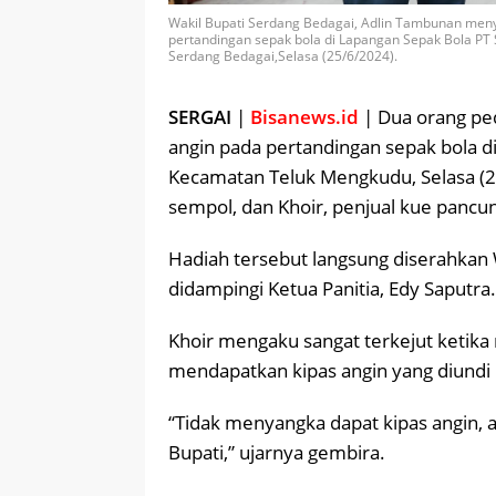
Wakil Bupati Serdang Bedagai, Adlin Tambunan men
pertandingan sepak bola di Lapangan Sepak Bola P
Serdang Bedagai,Selasa (25/6/2024).
SERGAI
|
Bisanews.id
| Dua orang pe
angin pada pertandingan sepak bola d
Kecamatan Teluk Mengkudu, Selasa (2
sempol, dan Khoir, penjual kue pancu
Hadiah tersebut langsung diserahkan 
didampingi Ketua Panitia, Edy Saputra.
Khoir mengaku sangat terkejut ketika 
mendapatkan kipas angin yang diundi 
“Tidak menyangka dapat kipas angin, 
Bupati,” ujarnya gembira.