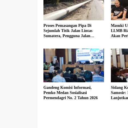
Proses Pemasangan Pipa Di
Masuki U
Sejumlah Titik Jalan Lintas
LLMB Ria
Sumatera, Pengguna Jalan
Akan Peri
diimbau Untuk meningkatkan
Kewaspadaan
Gandeng Komisi Informasi,
Sidang Ko
Pemko Medan Sosialisasi
Samosir:
Permendagri No. 2 Tahun 2026
Lanjutka
Beberkan