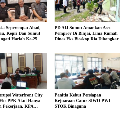
sia Seperempat Abad,
PD AIJ Sumut Amankan Aset
u, Kepri Dan Sumut
Pemprov Di Binjai, Lima Rumah
ngati Harlah Ke-25
Dinas Eks Bioskop Ria Dibongkar
rupsi Waterfront City
Panitia Kebut Persiapan
 Eks PPK Akui Hanya
Kejuaraan Catur SIWO PWI–
n Pekerjaan, KPA
STOK Binaguna
 Pengawasan Proyek