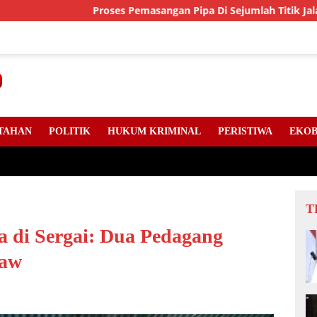
Proses Pemasangan Pipa Di Sejumlah Titik Jalan Lintas Su
TAHAN
POLITIK
HUKUM KRIMINAL
PERISTIWA
EKOB
T
a di Sergai: Dua Pedagang
raw