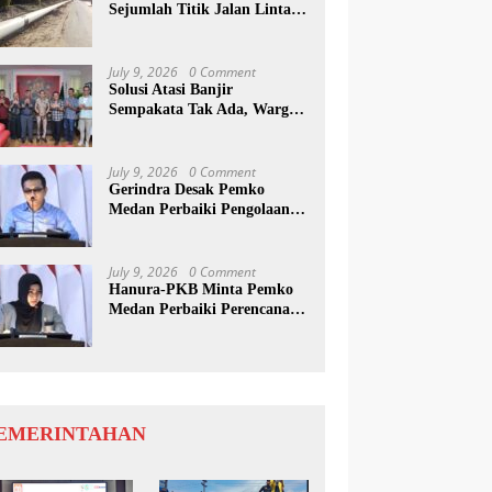
Sejumlah Titik Jalan Lintas
Sumatera, Pengguna Jalan
diimbau Untuk
meningkatkan Kewaspadaan
July 9, 2026
0 Comment
Solusi Atasi Banjir
Sempakata Tak Ada, Warga
Korban Temui Wong Chun
Sen
July 9, 2026
0 Comment
Gerindra Desak Pemko
Medan Perbaiki Pengolaan
Resapan Anggaran
July 9, 2026
0 Comment
Hanura-PKB Minta Pemko
Medan Perbaiki Perencanaan
Dan Penanganan Banjir
EMERINTAHAN