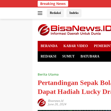
Skip
Breaking News
to
content
Redaksi
Indeks
BERANDA
KABAR VIDEO
PEMERIN
REDAKSI
SUMUT
BATUBARA
Berita Utama
Pertandingan Sepak Bol
Dapat Hadiah Lucky D
Bisanews.id
June 26, 2024