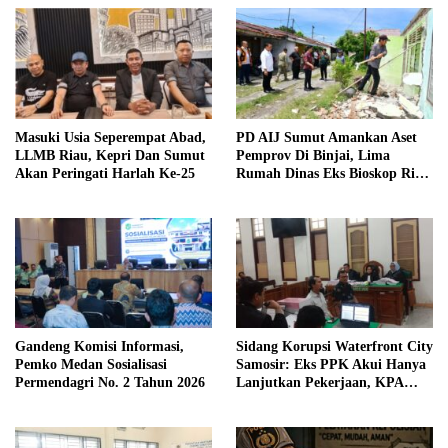
Masuki Usia Seperempat Abad,
PD AIJ Sumut Amankan Aset
LLMB Riau, Kepri Dan Sumut
Pemprov Di Binjai, Lima
Akan Peringati Harlah Ke-25
Rumah Dinas Eks Bioskop Ria
Dibongkar
Gandeng Komisi Informasi,
Sidang Korupsi Waterfront City
Pemko Medan Sosialisasi
Samosir: Eks PPK Akui Hanya
Permendagri No. 2 Tahun 2026
Lanjutkan Pekerjaan, KPA
Beberkan Pengawasan Proyek