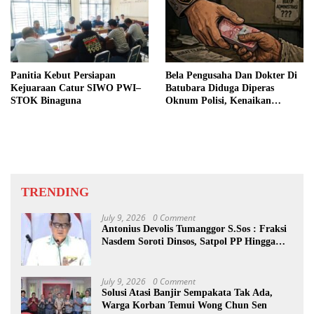
Panitia Kebut Persiapan
Bela Pengusaha Dan Dokter Di
Kejuaraan Catur SIWO PWI–
Batubara Diduga Diperas
STOK Binaguna
Oknum Polisi, Kenaikan
Pangkat AKP Fadlun Al Fitri
Ditunda
TRENDING
July 9, 2026
0 Comment
Antonius Devolis Tumanggor S.Sos : Fraksi
Nasdem Soroti Dinsos, Satpol PP Hingga
Kepling
July 9, 2026
0 Comment
Solusi Atasi Banjir Sempakata Tak Ada,
Warga Korban Temui Wong Chun Sen