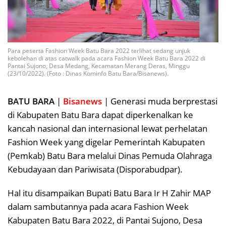
Para peserta Fashion Week Batu Bara 2022 terlihat sedang unjuk
kebolehan di atas catwalk pada acara Fashion Week Batu Bara 2022 di
Pantai Sujono, Desa Medang, Kecamatan Merang Deras, Minggu
(23/10/2022). (Foto : Dinas Kominfo Batu Bara/Bisanews).
BATU BARA
|
Bisanews
| Generasi muda berprestasi
di Kabupaten Batu Bara dapat diperkenalkan ke
kancah nasional dan internasional lewat perhelatan
Fashion Week yang digelar Pemerintah Kabupaten
(Pemkab) Batu Bara melalui Dinas Pemuda Olahraga
Kebudayaan dan Pariwisata (Disporabudpar).
Hal itu disampaikan Bupati Batu Bara Ir H Zahir MAP
dalam sambutannya pada acara Fashion Week
Kabupaten Batu Bara 2022, di Pantai Sujono, Desa