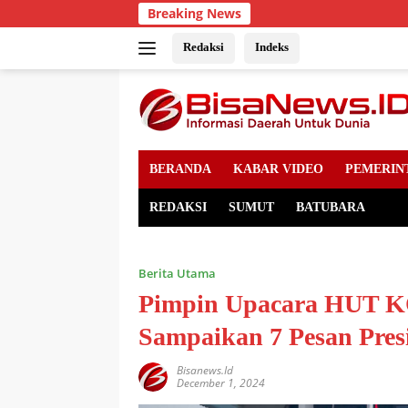
Skip
Breaking News
to
content
Redaksi
Indeks
BERANDA
KABAR VIDEO
PEMERIN
REDAKSI
SUMUT
BATUBARA
Berita Utama
Pimpin Upacara HUT KO
Sampaikan 7 Pesan Pres
Bisanews.id
December 1, 2024