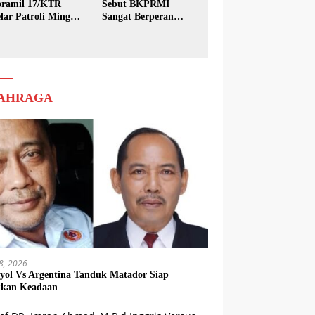
ramil 17/KTR
Sebut BKPRMI
lar Patroli Minggu
Sangat Berperan
sih
dalam Pembinaan
Generasi Muda
AHRAGA
18, 2026
yol Vs Argentina Tanduk Matador Siap
kkan Keadaan