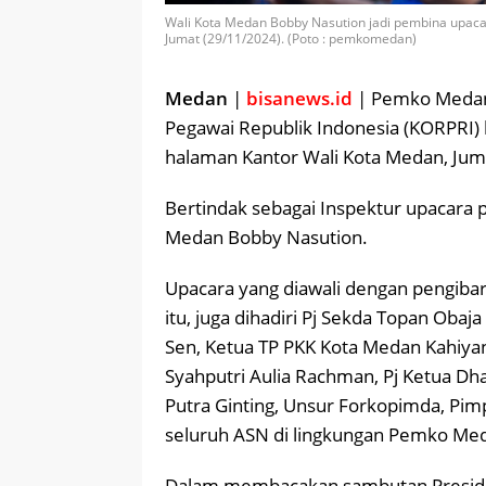
Wali Kota Medan Bobby Nasution jadi pembina upacar
Jumat (29/11/2024). (Poto : pemkomedan)
Medan
|
bisanews.id
| Pemko Medan 
Pegawai Republik Indonesia (KORPRI)
halaman Kantor Wali Kota Medan, Jum
Bertindak sebagai Inspektur upacara 
Medan Bobby Nasution.
Upacara yang diawali dengan pengibar
itu, juga dihadiri Pj Sekda Topan Ob
Sen, Ketua TP PKK Kota Medan Kahiyan
Syahputri Aulia Rachman, Pj Ketua Dh
Putra Ginting, Unsur Forkopimda, Pim
seluruh ASN di lingkungan Pemko Me
Dalam membacakan sambutan Preside