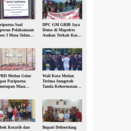
ripurna Soal
DPC GM GRIB Jaya
poran Pelaksanaan
Demo di Mapolres
ses 3 Masa Sidang
Asahan Terkait Kasus
hun Anggaran 2025
Pencabulan Anak
RD Medan Gelar
Wali Kota Medan
pat Paripurna
Terima Anugerah
nutupan Masa
Tanda Kehormatan
dang Kesatu Tahun
Satyalancana Karya
24
Bhakti Praja Nugraha
lsek Kotarih dan
Bupati Deliserdang