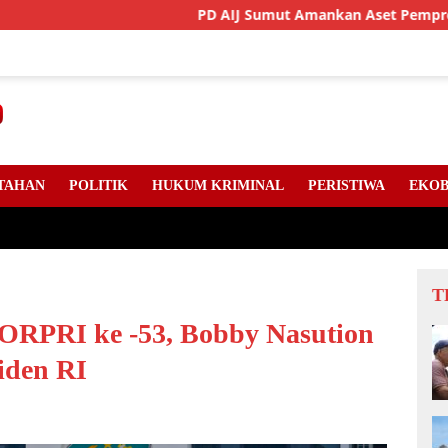
PD AIJ Sumut Amankan Aset Pemprov Di Binjai, L
TAHAN
POLITIK
HUKUM KRIMINAL
PERISTIWA
EKOB
T
RPRI ke -53, Bobby Nasution
iden RI