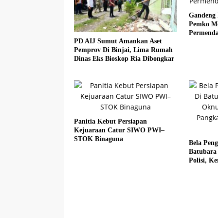
Gandeng 
Pemko Med
Permenda
PD AIJ Sumut Amankan Aset
Pemprov Di Binjai, Lima Rumah
Dinas Eks Bioskop Ria Dibongkar
Panitia Kebut Persiapan
Kejuaraan Catur SIWO PWI–
STOK Binaguna
Bela Pen
Batubara
Polisi, 
Fadlun Al