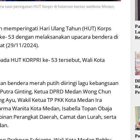
a saat peringatan HUT Korpri di halaman kantor walikota Medan,
Pa
memperingati Hari Ulang Tahun (HUT) Korps
La
 ke- 53 dengan melaksanakan upacara bendera di
Re
Ta
at (29/11/2024).
pada HUT KORPRI ke- 53 tersebut, Wali Kota
DP
an bendera merah putih diiringi lagu kebangsaan
Ra
aja Putra Ginting, Ketua DPRD Medan Wong Chun
Pe
Si
g Ayu, Wakil Ketua TP PKK Kota Medan Ira
20
arma Wanita Kota Medan, Isabella Topan Obaja
pinan Perangkat Daerah, Camat dan Lurah, serta
dan.
Po
n Prabowo Subianto, Wali Kota Medan Bobby