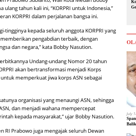
Ko
lang tahun kali ini, “KORPRI untuk Indonesia,”
Ge
Ka
ran KORPRI dalam perjalanan bangsa ini.
gi-tingginya kepada seluruh anggota KORPRI yang
ah memberikan pengabdian terbaik, dengan
OL
bangsa dan negara,” kata Bobby Nasution.
iterbitkannya Undang-undang Nomor 20 tahun
KORPRI akan bertransformasi menjadi Korps
 untuk memperkuat jiwa korps ASN sebagai
satunya organisasi yang menaungi ASN, sehingga
n ASN, dan menjadi wahana mempercepat
July 
ntah kepada masyarakat,” ujar Bobby Nasution.
Span
Bali
en RI Prabowo juga mengajak seluruh Dewan