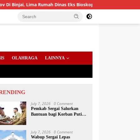
ima Rumah Dinas Eks Bioskop Ria Dibongkar
Gandeng Kom
IS
OLAHRAGA
LAINNYA
RENDING
July 7, 2026
0 Comment
Pemkab Sergai Salurkan
Bantuan bagi Korban Puting
Beliung di Sei Bamban
July 7, 2026
0 Comment
Wabup Sergai Lepas