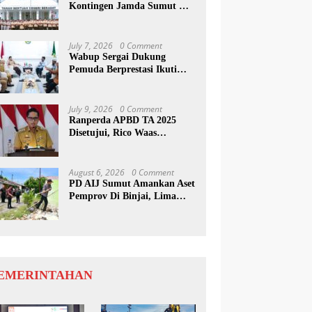
Kontingen Jamda Sumut XI,
Tekankan Nilai SAKTI dan
Karakter Pramuka
July 7, 2026
0 Comment
Wabup Sergai Dukung
Pemuda Berprestasi Ikuti
Program Kepemimpinan
Internasional
July 9, 2026
0 Comment
Ranperda APBD TA 2025
Disetujui, Rico Waas
Apresiasi Sinergitas Antara
Legislatif dan Eksekutif
August 6, 2026
0 Comment
PD AIJ Sumut Amankan Aset
Pemprov Di Binjai, Lima
Rumah Dinas Eks Bioskop
Ria Dibongkar
EMERINTAHAN