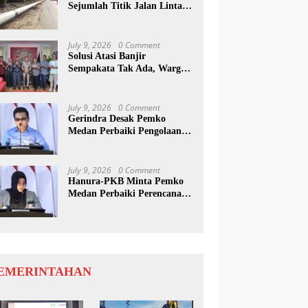
Sejumlah Titik Jalan Lintas
Sumatera, Pengguna Jalan
diimbau Untuk
meningkatkan Kewaspadaan
July 9, 2026
0 Comment
Solusi Atasi Banjir
Sempakata Tak Ada, Warga
Korban Temui Wong Chun
Sen
July 9, 2026
0 Comment
Gerindra Desak Pemko
Medan Perbaiki Pengolaan
Resapan Anggaran
July 9, 2026
0 Comment
Hanura-PKB Minta Pemko
Medan Perbaiki Perencanaan
Dan Penanganan Banjir
EMERINTAHAN