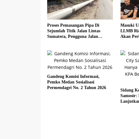
Proses Pemasangan Pipa Di
Masuki U
Sejumlah Titik Jalan Lintas
LLMB Ria
Sumatera, Pengguna Jalan
Akan Peri
diimbau Untuk meningkatkan
Kewaspadaan
Gandeng Komisi Informasi,
Pemko Medan Sosialisasi
Permendagri No. 2 Tahun 2026
Sidang Ko
Samosir:
Lanjutka
Beberkan