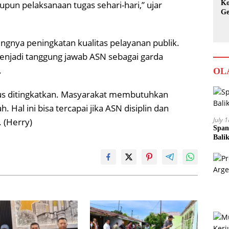
Ko
upun pelaksanaan tugas sehari-hari,” ujar
Ge
Ka
ingnya peningkatan kualitas pelayanan publik.
njadi tanggung jawab ASN sebagai garda
.
OL
erus ditingkatkan. Masyarakat membutuhkan
 Hal ini bisa tercapai jika ASN disiplin dan
July 
 (Herry)
Span
Bali