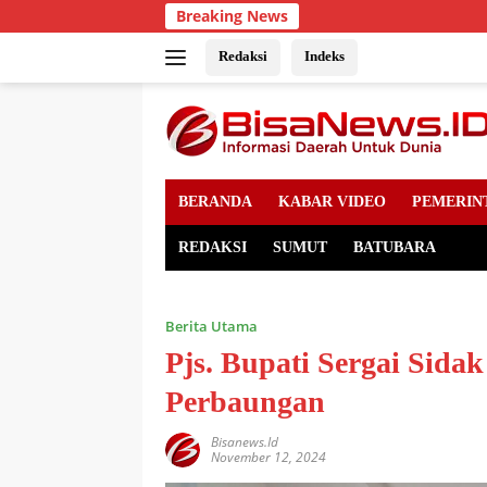
Skip
Breaking News
to
content
Redaksi
Indeks
BERANDA
KABAR VIDEO
PEMERIN
REDAKSI
SUMUT
BATUBARA
Berita Utama
Pjs. Bupati Sergai Sida
Perbaungan
Bisanews.id
November 12, 2024