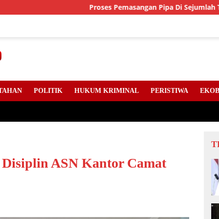
Proses Pemasangan Pipa Di Sejumlah Titik Jalan
TAHAN
POLITIK
HUKUM KRIMINAL
PERISTIWA
EKOB
T
k Disiplin ASN Kantor Camat