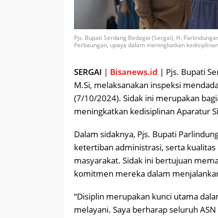
Pjs. Bupati Serdang Bedagai (Sergai), H. Parlindunga
Perbaungan, upaya dalam meningkatkan kedisiplinan 
SERGAI
|
Bisanews.id
| Pjs. Bupati S
M.Si, melaksanakan inspeksi mendadak
(7/10/2024). Sidak ini merupakan bag
meningkatkan kedisiplinan Aparatur Si
Dalam sidaknya, Pjs. Bupati Parlindu
ketertiban administrasi, serta kualita
masyarakat. Sidak ini bertujuan mema
komitmen mereka dalam menjalankan t
“Disiplin merupakan kunci utama da
melayani. Saya berharap seluruh ASN