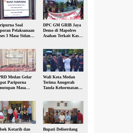
ripurna Soal
DPC GM GRIB Jaya
poran Pelaksanaan
Demo di Mapolres
ses 3 Masa Sidang
Asahan Terkait Kasus
hun Anggaran 2025
Pencabulan Anak
RD Medan Gelar
Wali Kota Medan
pat Paripurna
Terima Anugerah
nutupan Masa
Tanda Kehormatan
dang Kesatu Tahun
Satyalancana Karya
24
Bhakti Praja Nugraha
lsek Kotarih dan
Bupati Deliserdang