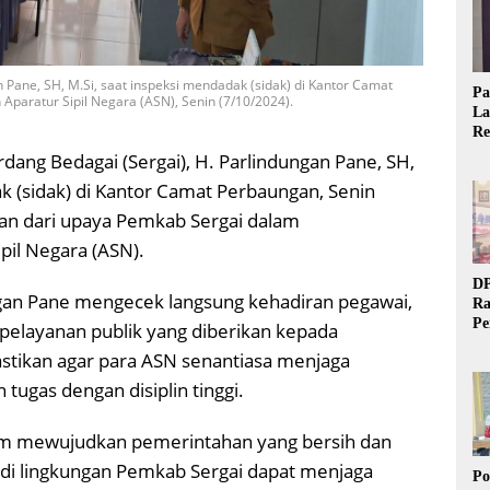
n Pane, SH, M.Si, saat inspeksi mendadak (sidak) di Kantor Camat
Pa
Aparatur Sipil Negara (ASN), Senin (7/10/2024).
La
Re
Ta
erdang Bedagai (Sergai), H. Parlindungan Pane, SH,
 (sidak) di Kantor Camat Perbaungan, Senin
ian dari upaya Pemkab Sergai dalam
pil Negara (ASN).
DP
ngan Pane mengecek langsung kehadiran pegawai,
Ra
Pe
s pelayanan publik yang diberikan kepada
Si
stikan agar para ASN senantiasa menjaga
20
ugas dengan disiplin tinggi.
lam mewujudkan pemerintahan yang bersih dan
 di lingkungan Pemkab Sergai dapat menjaga
Po