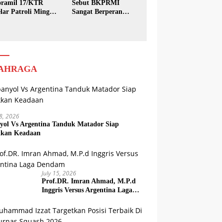
ramil 17/KTR
Sebut BKPRMI
lar Patroli Minggu
Sangat Berperan
sih
dalam Pembinaan
Generasi Muda
AHRAGA
18, 2026
yol Vs Argentina Tanduk Matador Siap
kkan Keadaan
July 15, 2026
Prof.DR. Imran Ahmad, M.P.d
Inggris Versus Argentina Laga
Dendam