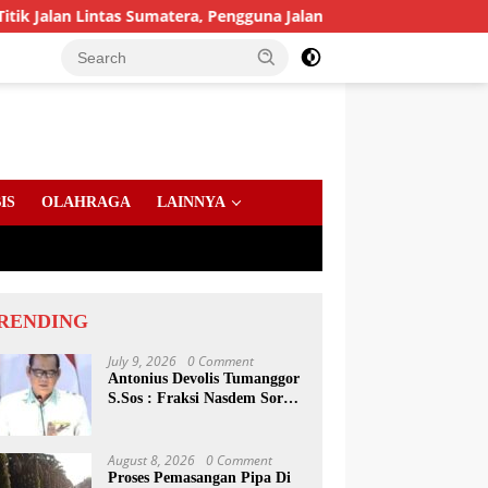
 Lintas Sumatera, Pengguna Jalan diimbau Untuk meningkatkan 
IS
OLAHRAGA
LAINNYA
RENDING
July 9, 2026
0 Comment
Antonius Devolis Tumanggor
S.Sos : Fraksi Nasdem Soroti
Dinsos, Satpol PP Hingga
Kepling
August 8, 2026
0 Comment
Proses Pemasangan Pipa Di