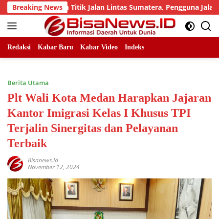
Skip
 Sejumlah Titik Jalan Lintas Sumatera, Pengguna Jalan diimba
Breaking News
to
content
Redaksi
Kabar Baru
Kabar Video
Indeks
Berita Utama
Plt Wali Kota Medan Harapkan Jajaran
Kantor Imigrasi Kelas I Khusus TPI
Terjalin Sinergitas dan Pelayanan
Terbaik
Bisanews.id
November 12, 2024