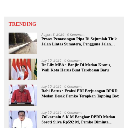
TRENDING
August 8, 2026
0 Comment
Proses Pemasangan Pipa Di Sejumlah Titik
Jalan Lintas Sumatera, Pengguna Jalan
diimbau Untuk meningkatkan
Kewaspadaan
July 10, 2026
0 Comment
Dr Lily MBA : Banjir Di Medan Kronis,
Wali Kota Harus Buat Terobosan Baru
July 10, 2026
0 Comment
Robi Barus : Fraksi PDI Perjuangan DPRD
Medan Desak Pemko Terapkan Tapping Box
July 10, 2026
0 Comment
Zulkarnain.S.K.M Banghar DPRD Medan
Soroti Silva Rp592 M, Pemko Diminta
Benahi Rencana PAD