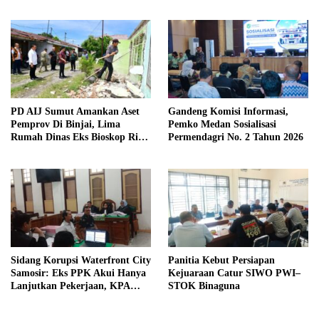
diimbau Untuk meningkatkan
Kewaspadaan
PD AIJ Sumut Amankan Aset
Gandeng Komisi Informasi,
Pemprov Di Binjai, Lima
Pemko Medan Sosialisasi
Rumah Dinas Eks Bioskop Ria
Permendagri No. 2 Tahun 2026
Dibongkar
Sidang Korupsi Waterfront City
Panitia Kebut Persiapan
Samosir: Eks PPK Akui Hanya
Kejuaraan Catur SIWO PWI–
Lanjutkan Pekerjaan, KPA
STOK Binaguna
Beberkan Pengawasan Proyek