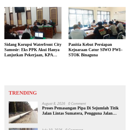
Sidang Korupsi Waterfront City
Panitia Kebut Persiapan
Samosir: Eks PPK Akui Hanya
Kejuaraan Catur SIWO PWI–
Lanjutkan Pekerjaan, KPA
STOK Binaguna
Beberkan Pengawasan Proyek
TRENDING
August 8, 2026
0 Comment
Proses Pemasangan Pipa Di Sejumlah Titik
Jalan Lintas Sumatera, Pengguna Jalan
diimbau Untuk meningkatkan
Kewaspadaan
July 10, 2026
0 Comment