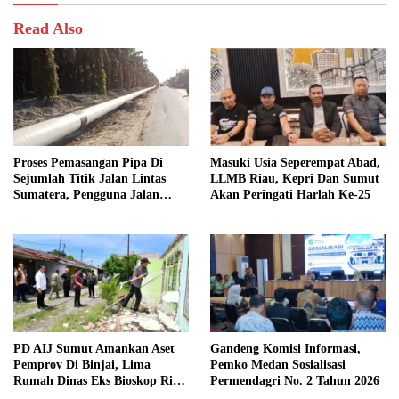
Read Also
Proses Pemasangan Pipa Di
Masuki Usia Seperempat Abad,
Sejumlah Titik Jalan Lintas
LLMB Riau, Kepri Dan Sumut
Sumatera, Pengguna Jalan
Akan Peringati Harlah Ke-25
diimbau Untuk meningkatkan
Kewaspadaan
PD AIJ Sumut Amankan Aset
Gandeng Komisi Informasi,
Pemprov Di Binjai, Lima
Pemko Medan Sosialisasi
Rumah Dinas Eks Bioskop Ria
Permendagri No. 2 Tahun 2026
Dibongkar