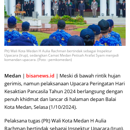
Plt) Wali Kota Medan H Aulia Rachman bertindak sebagai Inspektur
Upacara (Irup), sedangkan Camat Medan Petisah Arafat Syam menjadi
komandan upacara. (Poto : pemkomedan)
Medan
|
bisanews.id
| Meski di bawah rintik hujan
gerimis, namun pelaksanaan Upacara Peringatan Hari
Kesaktian Pancasila Tahun 2024 berlangsung dengan
penuh khidmat dan lancar di halaman depan Balai
Kota Medan, Selasa (1/10/2024).
Pelaksana tugas (Plt) Wali Kota Medan H Aulia
Rachman bertindak sebagai Inspektur Upacara (Irup),