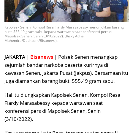
Kapolsek Senen, Kompol Resa Fiardy Marasabessy menunjukkan barang
bukti 555,49 gram sabu kepada wartawan saat konferensi pers di
Mapolsek Senen, Senin (3/10/2022). (Rizky Adha
Mahendra/Detikcom/Bisanews).
JAKARTA
|
Bisanews
| Polsek Senen menangkap
sejumlah bandar narkoba beserta kurirnya di
kawasan Senen, Jakarta Pusat (Jakpus). Bersamaan itu
juga diamankan barang bukti 555,49 gram sabu.
Hal itu diungkapkan Kapolsek Senen, Kompol Resa
Fiardy Marasabessy kepada wartawan saat
konferensi pers di Mapolsek Senen, Senin
(3/10/2022).
Kasus pertama, kata Resa, tersangka atas nama H