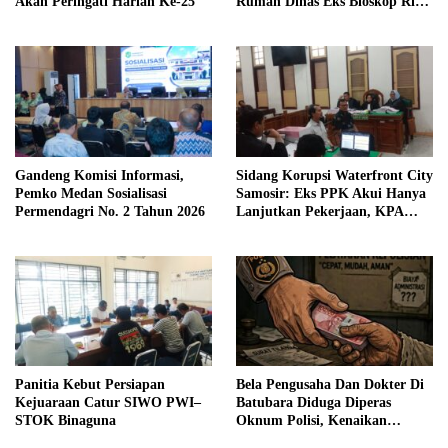
Akan Peringati Harlah Ke-25
Rumah Dinas Eks Bioskop Ria
Dibongkar
Gandeng Komisi Informasi,
Sidang Korupsi Waterfront City
Pemko Medan Sosialisasi
Samosir: Eks PPK Akui Hanya
Permendagri No. 2 Tahun 2026
Lanjutkan Pekerjaan, KPA
Beberkan Pengawasan Proyek
Panitia Kebut Persiapan
Bela Pengusaha Dan Dokter Di
Kejuaraan Catur SIWO PWI–
Batubara Diduga Diperas
STOK Binaguna
Oknum Polisi, Kenaikan
Pangkat AKP Fadlun Al Fitri