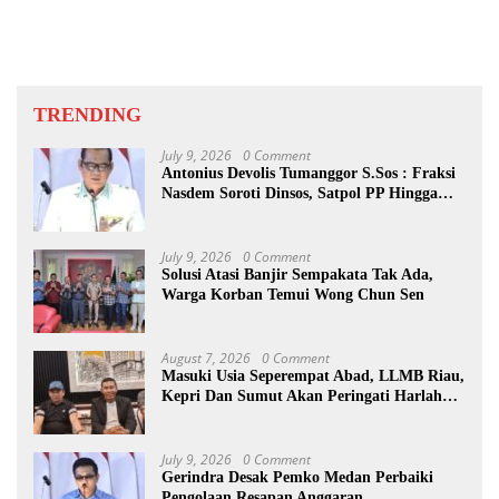
Ditunda
TRENDING
July 9, 2026
0 Comment
Antonius Devolis Tumanggor S.Sos : Fraksi
Nasdem Soroti Dinsos, Satpol PP Hingga
Kepling
July 9, 2026
0 Comment
Solusi Atasi Banjir Sempakata Tak Ada,
Warga Korban Temui Wong Chun Sen
August 7, 2026
0 Comment
Masuki Usia Seperempat Abad, LLMB Riau,
Kepri Dan Sumut Akan Peringati Harlah
Ke-25
July 9, 2026
0 Comment
Gerindra Desak Pemko Medan Perbaiki
Pengolaan Resapan Anggaran