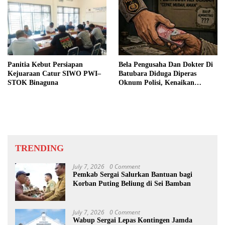
Panitia Kebut Persiapan
Bela Pengusaha Dan Dokter Di
Kejuaraan Catur SIWO PWI–
Batubara Diduga Diperas
STOK Binaguna
Oknum Polisi, Kenaikan
Pangkat AKP Fadlun Al Fitri
Ditunda
TRENDING
July 7, 2026
0 Comment
Pemkab Sergai Salurkan Bantuan bagi
Korban Puting Beliung di Sei Bamban
July 7, 2026
0 Comment
Wabup Sergai Lepas Kontingen Jamda