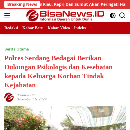
Skip
ad, LLMB Riau, Kepri Dan Sumut Akan Peringati Harlah Ke-25
Breaking News
to
content
Redaksi
Kabar Baru
Kabar Video
Indeks
Berita Utama
Polres Serdang Bedagai Berikan
Dukungan Psikologis dan Kesehatan
kepada Keluarga Korban Tindak
Kejahatan
Bisanews.id
December 16, 2024