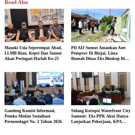
Read Also
Masuki Usia Seperempat Abad,
PD AIJ Sumut Amankan Aset
LLMB Riau, Kepri Dan Sumut
Pemprov Di Binjai, Lima
Akan Peringati Harlah Ke-25
Rumah Dinas Eks Bioskop Ria
Dibongkar
Gandeng Komisi Informasi,
Sidang Korupsi Waterfront City
Pemko Medan Sosialisasi
Samosir: Eks PPK Akui Hanya
Permendagri No. 2 Tahun 2026
Lanjutkan Pekerjaan, KPA
Beberkan Pengawasan Proyek