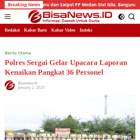
Skip
Perkim Cikataru dan Satpol PP Medan Stel Gila, Bangunan Wins S
Breaking News
to
content
Redaksi
Kabar Baru
Kabar Video
Indeks
Berita Utama
Polres Sergai Gelar Upacara Laporan
Kenaikan Pangkat 36 Personel
Bisanews.id
January 2, 2025