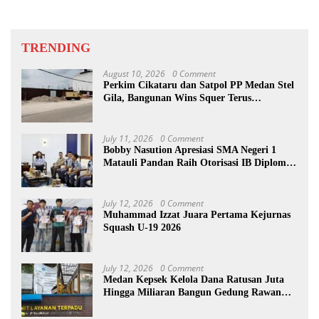
TRENDING
August 10, 2026
0 Comment
Perkim Cikataru dan Satpol PP Medan Stel
Gila, Bangunan Wins Squer Terus
Dikerjakan
July 11, 2026
0 Comment
Bobby Nasution Apresiasi SMA Negeri 1
Matauli Pandan Raih Otorisasi IB Diploma
Programme
July 12, 2026
0 Comment
Muhammad Izzat Juara Pertama Kejurnas
Squash U-19 2026
July 12, 2026
0 Comment
Medan Kepsek Kelola Dana Ratusan Juta
Hingga Miliaran Bangun Gedung Rawan
Korupsi