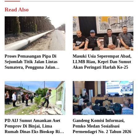
Read Also
Proses Pemasangan Pipa Di
Masuki Usia Seperempat Abad,
Sejumlah Titik Jalan Lintas
LLMB Riau, Kepri Dan Sumut
Sumatera, Pengguna Jalan
Akan Peringati Harlah Ke-25
diimbau Untuk meningkatkan
Kewaspadaan
PD AIJ Sumut Amankan Aset
Gandeng Komisi Informasi,
Pemprov Di Binjai, Lima
Pemko Medan Sosialisasi
Rumah Dinas Eks Bioskop Ria
Permendagri No. 2 Tahun 2026
Dibongkar