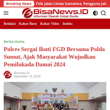
Skip
i Sejumlah Titik Jalan Lintas Sumatera, Pengguna Jalan diimb
Breaking News
to
content
Redaksi
Kabar Baru
Kabar Video
Indeks
Berita Utama
Polres Sergai Ikuti FGD Bersama Polda
Sumut, Ajak Masyarakat Wujudkan
Pemilukada Damai 2024
Bisanews.id
September 19, 2024