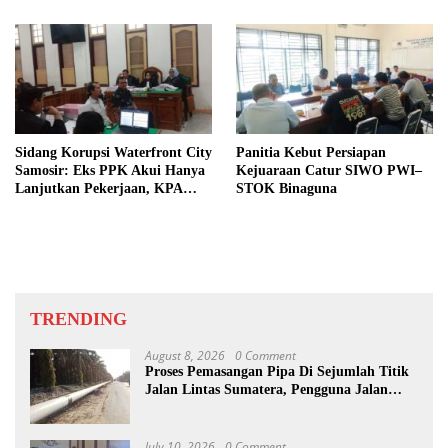
Sidang Korupsi Waterfront City
Panitia Kebut Persiapan
Samosir: Eks PPK Akui Hanya
Kejuaraan Catur SIWO PWI–
Lanjutkan Pekerjaan, KPA
STOK Binaguna
Beberkan Pengawasan Proyek
TRENDING
August 8, 2026
0 Comment
Proses Pemasangan Pipa Di Sejumlah Titik
Jalan Lintas Sumatera, Pengguna Jalan
diimbau Untuk meningkatkan
Kewaspadaan
July 10, 2026
0 Comment