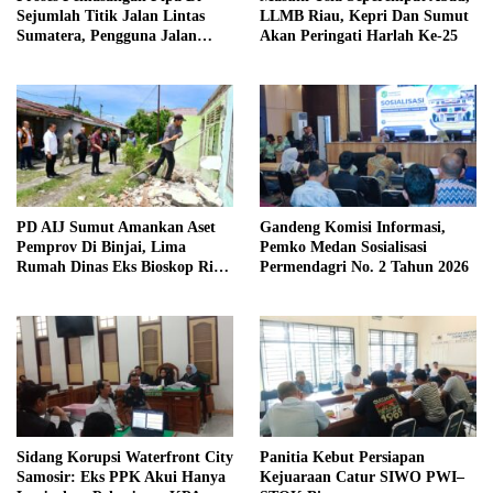
Sejumlah Titik Jalan Lintas
LLMB Riau, Kepri Dan Sumut
Sumatera, Pengguna Jalan
Akan Peringati Harlah Ke-25
diimbau Untuk meningkatkan
Kewaspadaan
PD AIJ Sumut Amankan Aset
Gandeng Komisi Informasi,
Pemprov Di Binjai, Lima
Pemko Medan Sosialisasi
Rumah Dinas Eks Bioskop Ria
Permendagri No. 2 Tahun 2026
Dibongkar
Sidang Korupsi Waterfront City
Panitia Kebut Persiapan
Samosir: Eks PPK Akui Hanya
Kejuaraan Catur SIWO PWI–