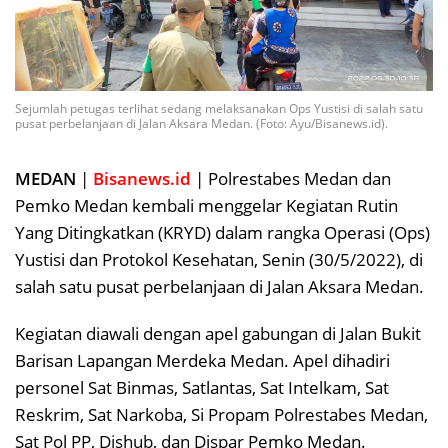
Sejumlah petugas terlihat sedang melaksanakan Ops Yustisi di salah satu
pusat perbelanjaan di Jalan Aksara Medan. (Foto: Ayu/Bisanews.id).
MEDAN
|
Bisanews.id
| Polrestabes Medan dan
Pemko Medan kembali menggelar Kegiatan Rutin
Yang Ditingkatkan (KRYD) dalam rangka Operasi (Ops)
Yustisi dan Protokol Kesehatan, Senin (30/5/2022), di
salah satu pusat perbelanjaan di Jalan Aksara Medan.
Kegiatan diawali dengan apel gabungan di Jalan Bukit
Barisan Lapangan Merdeka Medan. Apel dihadiri
personel Sat Binmas, Satlantas, Sat Intelkam, Sat
Reskrim, Sat Narkoba, Si Propam Polrestabes Medan,
Sat Pol PP, Dishub, dan Dispar Pemko Medan.