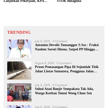
Lanjutkan Pekerjaan, KPA
STOK Binaguna
Beberkan Pengawasan Proyek
TRENDING
July 9, 2026
0 Comment
Antonius Devolis Tumanggor S.Sos : Fraksi
Nasdem Soroti Dinsos, Satpol PP Hingga
Kepling
August 8, 2026
0 Comment
Proses Pemasangan Pipa Di Sejumlah Titik
Jalan Lintas Sumatera, Pengguna Jalan
diimbau Untuk meningkatkan
Kewaspadaan
July 9, 2026
0 Comment
Solusi Atasi Banjir Sempakata Tak Ada,
Warga Korban Temui Wong Chun Sen
July 9, 2026
0 Comment