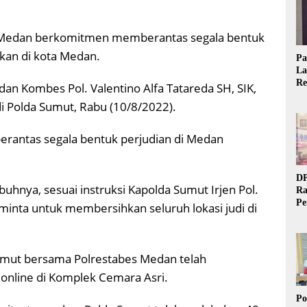
 Medan berkomitmen memberantas segala bentuk
kan di kota Medan.
Pa
La
Re
an Kombes Pol. Valentino Alfa Tatareda SH, SIK,
Ta
di Polda Sumut, Rabu (10/8/2022).
antas segala bentuk perjudian di Medan
DP
uhnya, sesuai instruksi Kapolda Sumut Irjen Pol.
Ra
Pe
inta untuk membersihkan seluruh lokasi judi di
Si
20
Sumut bersama Polrestabes Medan telah
online di Komplek Cemara Asri.
Po