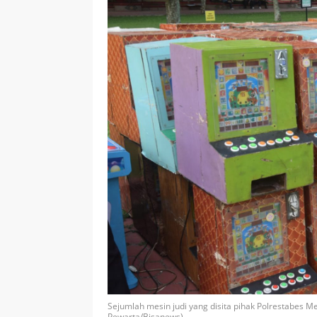
Sejumlah mesin judi yang disita pihak Polrestabes Me
Pewarta/Bisanews).