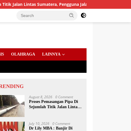
n Lintas Sumatera, Pengguna Jalan diimbau Untuk meningkatkan
IS
OLAHRAGA
LAINNYA
RENDING
August 8, 2026
0 Comment
Proses Pemasangan Pipa Di
Sejumlah Titik Jalan Lintas
Sumatera, Pengguna Jalan
diimbau Untuk
meningkatkan Kewaspadaan
July 10, 2026
0 Comment
Dr Lily MBA : Banjir Di