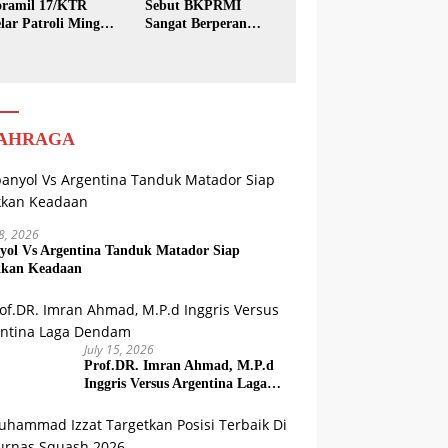
ramil 17/KTR
Sebut BKPRMI
lar Patroli Minggu
Sangat Berperan
sih
dalam Pembinaan
Generasi Muda
AHRAGA
18, 2026
yol Vs Argentina Tanduk Matador Siap
kkan Keadaan
July 15, 2026
Prof.DR. Imran Ahmad, M.P.d
Inggris Versus Argentina Laga
Dendam