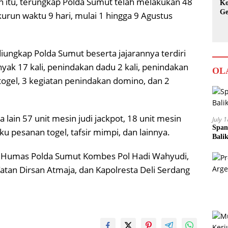
n itu, terungkap Polda Sumut telah melakukan 48
Ko
Ge
urun waktu 9 hari, mulai 1 hingga 9 Agustus
Ka
iungkap Polda Sumut beserta jajarannya terdiri
nyak 17 kali, penindakan dadu 2 kali, penindakan
OL
n togel, 3 kegiatan penindakan domino, dan 2
 lain 57 unit mesin judi jackpot, 18 unit mesin
July 
Span
ku pesanan togel, tafsir mimpi, dan lainnya.
Bali
id Humas Polda Sumut Kombes Pol Hadi Wahyudi,
tan Dirsan Atmaja, dan Kapolresta Deli Serdang