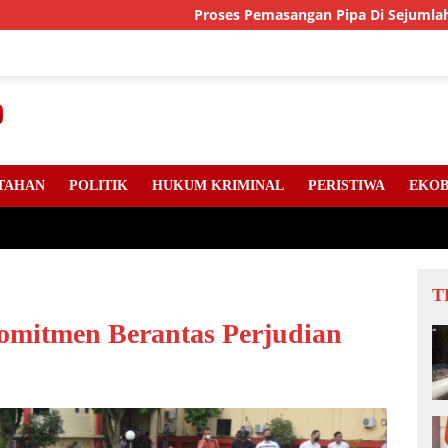
Proses Pemasangan Pipa Di Sejumlah Titik Jala
TAHAN
POLITIK
HUKUM KRIMINAL
PERISTIWA
EKOB
T
omitmen Berantas Perjudian