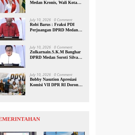
Medan Kronis, Wali Kota
Harus Buat Terobosan Baru
July 10, 2026
0 Comment
Robi Barus : Fraksi PDI
Perjuangan DPRD Medan
Desak Pemko Terapkan
Tapping Box
July 10, 2026
0 Comment
Zulkarnain.S.K.M Banghar
DPRD Medan Soroti Silva
Rp592 M, Pemko Diminta
Benahi Rencana PAD
July 10, 2026
0 Comment
Bobby Nasution Apresiasi
Komisi VII DPR RI Dorong
PRSU Masuk Kalender Event
Nasional
EMERINTAHAN