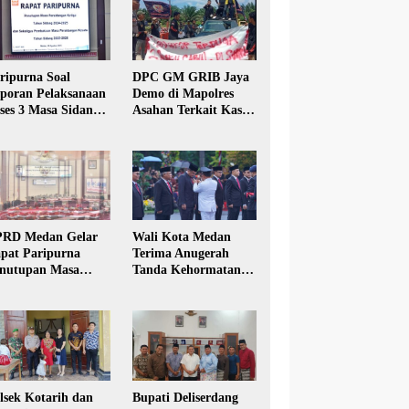
ripurna Soal
DPC GM GRIB Jaya
poran Pelaksanaan
Demo di Mapolres
ses 3 Masa Sidang
Asahan Terkait Kasus
hun Anggaran 2025
Pencabulan Anak
RD Medan Gelar
Wali Kota Medan
pat Paripurna
Terima Anugerah
nutupan Masa
Tanda Kehormatan
dang Kesatu Tahun
Satyalancana Karya
24
Bhakti Praja Nugraha
lsek Kotarih dan
Bupati Deliserdang