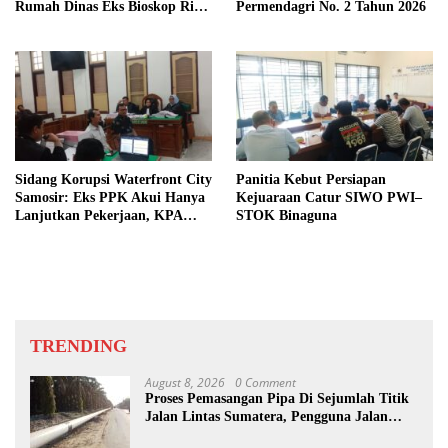
Rumah Dinas Eks Bioskop Ria
Permendagri No. 2 Tahun 2026
Dibongkar
Sidang Korupsi Waterfront City
Panitia Kebut Persiapan
Samosir: Eks PPK Akui Hanya
Kejuaraan Catur SIWO PWI–
Lanjutkan Pekerjaan, KPA
STOK Binaguna
Beberkan Pengawasan Proyek
TRENDING
August 8, 2026
0 Comment
Proses Pemasangan Pipa Di Sejumlah Titik
Jalan Lintas Sumatera, Pengguna Jalan
diimbau Untuk meningkatkan