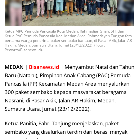
Ketua MPC Pemuda Pancasila Kota Medan, Rahmadian Shah, SH, dan
Ketua PAC Pemuda Pancasila Kec. Medan Area, Rahmadsyah Tarigan foto
bersama warga penerima paket sembako bantuan, di Pasar Akik, Jalan AR
Hakim, Medan, Sumatra Utara, Jumat (23/12/2022). (Foto :
Pewarta/Bisanews.id).
MEDAN
|
Bisanews.id
| Menyambut Natal dan Tahun
Baru (Nataru), Pimpinan Anak Cabang (PAC) Pemuda
Pancasila (PP) Kecamatan Medan Area menyalurkan
300 paket sembako kepada masyarakat beragama
Nasrani, di Pasar Akik, Jalan AR Hakim, Medan,
Sumatra Utara, Jumat (23/12/2022).
Ketua Panitia, Fahri Tanjung menjelaskan, paket
sembako yang disalurkan terdiri dari beras, minyak