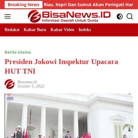
Skip
ad, LLMB Riau, Kepri Dan Sumut Akan Peringati Harlah Ke-25
Breaking News
to
content
Redaksi
Kabar Baru
Kabar Video
Indeks
Berita Utama
Presiden Jokowi Inspektur Upacara
HUT TNI
Bisanews.id
October 5, 2022