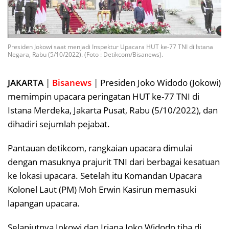
Presiden Jokowi saat menjadi Inspektur Upacara HUT ke-77 TNI di Istana
Negara, Rabu (5/10/2022). (Foto : Detikcom/Bisanews).
JAKARTA
|
Bisanews
| Presiden Joko Widodo (Jokowi)
memimpin upacara peringatan HUT ke-77 TNI di
Istana Merdeka, Jakarta Pusat, Rabu (5/10/2022), dan
dihadiri sejumlah pejabat.
Pantauan detikcom, rangkaian upacara dimulai
dengan masuknya prajurit TNI dari berbagai kesatuan
ke lokasi upacara. Setelah itu Komandan Upacara
Kolonel Laut (PM) Moh Erwin Kasirun memasuki
lapangan upacara.
Selanjutnya Jokowi dan Iriana Joko Widodo tiba di