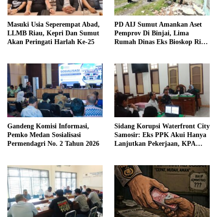
Masuki Usia Seperempat Abad,
PD AIJ Sumut Amankan Aset
LLMB Riau, Kepri Dan Sumut
Pemprov Di Binjai, Lima
Akan Peringati Harlah Ke-25
Rumah Dinas Eks Bioskop Ria
Dibongkar
Gandeng Komisi Informasi,
Sidang Korupsi Waterfront City
Pemko Medan Sosialisasi
Samosir: Eks PPK Akui Hanya
Permendagri No. 2 Tahun 2026
Lanjutkan Pekerjaan, KPA
Beberkan Pengawasan Proyek