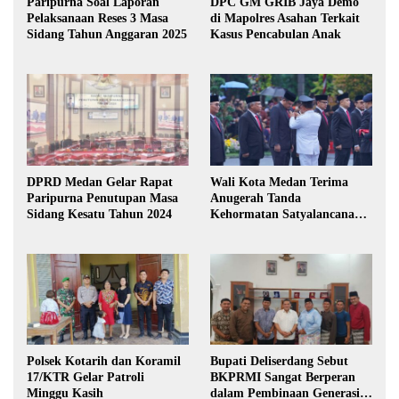
Paripurna Soal Laporan
DPC GM GRIB Jaya Demo
Pelaksanaan Reses 3 Masa
di Mapolres Asahan Terkait
Sidang Tahun Anggaran 2025
Kasus Pencabulan Anak
DPRD Medan Gelar Rapat
Wali Kota Medan Terima
Paripurna Penutupan Masa
Anugerah Tanda
Sidang Kesatu Tahun 2024
Kehormatan Satyalancana
Karya Bhakti Praja Nugraha
Polsek Kotarih dan Koramil
Bupati Deliserdang Sebut
17/KTR Gelar Patroli
BKPRMI Sangat Berperan
Minggu Kasih
dalam Pembinaan Generasi