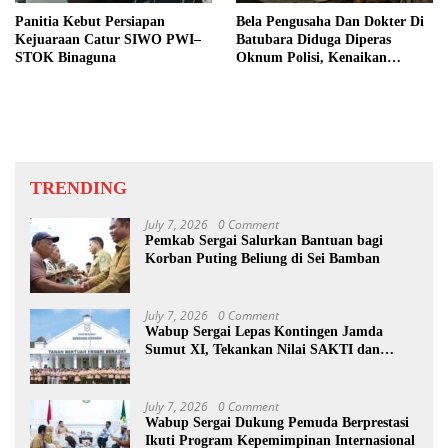
Panitia Kebut Persiapan
Bela Pengusaha Dan Dokter Di
Kejuaraan Catur SIWO PWI–
Batubara Diduga Diperas
STOK Binaguna
Oknum Polisi, Kenaikan
Pangkat AKP Fadlun Al Fitri
Ditunda
TRENDING
July 7, 2026
0 Comment
Pemkab Sergai Salurkan Bantuan bagi
Korban Puting Beliung di Sei Bamban
July 7, 2026
0 Comment
Wabup Sergai Lepas Kontingen Jamda
Sumut XI, Tekankan Nilai SAKTI dan
Karakter Pramuka
July 7, 2026
0 Comment
Wabup Sergai Dukung Pemuda Berprestasi
Ikuti Program Kepemimpinan Internasional