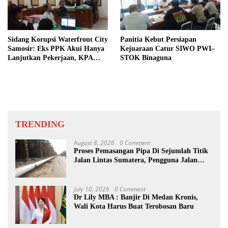
Sidang Korupsi Waterfront City
Panitia Kebut Persiapan
Samosir: Eks PPK Akui Hanya
Kejuaraan Catur SIWO PWI–
Lanjutkan Pekerjaan, KPA
STOK Binaguna
Beberkan Pengawasan Proyek
TRENDING
August 8, 2026
0 Comment
Proses Pemasangan Pipa Di Sejumlah Titik
Jalan Lintas Sumatera, Pengguna Jalan
diimbau Untuk meningkatkan
Kewaspadaan
July 10, 2026
0 Comment
Dr Lily MBA : Banjir Di Medan Kronis,
Wali Kota Harus Buat Terobosan Baru