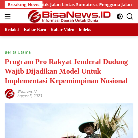
Skip
ejumlah Titik Jalan Lintas Sumatera, Pengguna Jalan diimbau 
Breaking News
to
content
Redaksi
Kabar Baru
Kabar Video
Indeks
Berita Utama
Program Pro Rakyat Jenderal Dudung
Wajib Dijadikan Model Untuk
Implementasi Kepemimpinan Nasional
Bisanews.id
August 5, 2023