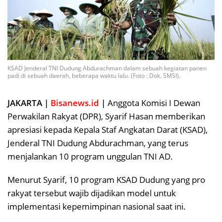
KSAD Jenderal TNI Dudung Abdurachman dalam sebuah kegiatan panen
padi di sebuah daerah, beberapa waktu lalu. (Foto : Dok. SMSI).
JAKARTA |
Bisanews.id
|
Anggota Komisi I Dewan
Perwakilan Rakyat (DPR), Syarif Hasan memberikan
apresiasi kepada Kepala Staf Angkatan Darat (KSAD),
Jenderal TNI Dudung Abdurachman, yang terus
menjalankan 10 program unggulan TNI AD.
Menurut Syarif, 10 program KSAD Dudung yang pro
rakyat tersebut wajib dijadikan model untuk
implementasi kepemimpinan nasional saat ini.