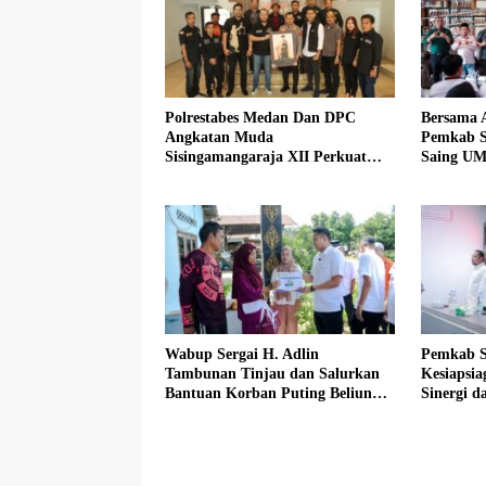
Polrestabes Medan Dan DPC
Bersama 
Angkatan Muda
Pemkab S
Sisingamangaraja XII Perkuat
Saing UM
Sinergitas Jaga Kamtibmas
Sadar Hal
Wabup Sergai H. Adlin
Pemkab S
Tambunan Tinjau dan Salurkan
Kesiapsi
Bantuan Korban Puting Beliung
Sinergi da
di Desa Blok 10