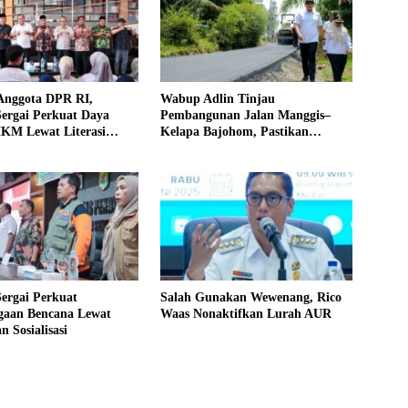
Anggota DPR RI,
Wabup Adlin Tinjau
ergai Perkuat Daya
Pembangunan Jalan Manggis–
KM Lewat Literasi
Kelapa Bajohom, Pastikan
al
Kualitas Sesuai Harapan
ergai Perkuat
Salah Gunakan Wewenang, Rico
agaan Bencana Lewat
Waas Nonaktifkan Lurah AUR
n Sosialisasi