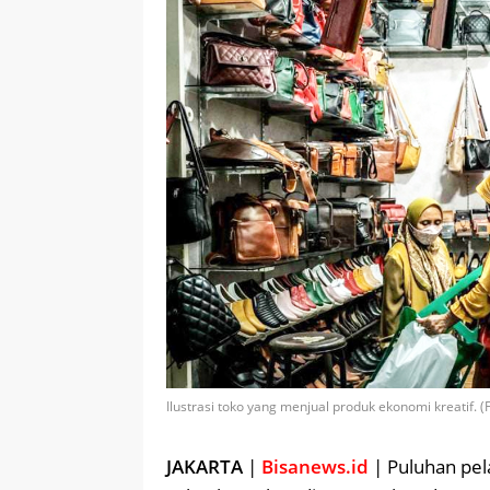
Ilustrasi toko yang menjual produk ekonomi kreatif. 
JAKARTA
|
Bisanews.id
| Puluhan pela