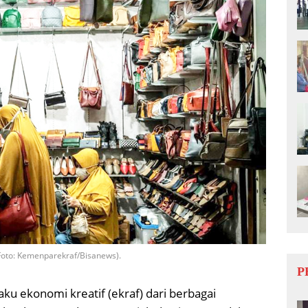
(Foto: Kemenparekraf/Bisanews).
P
ku ekonomi kreatif (ekraf) dari berbagai