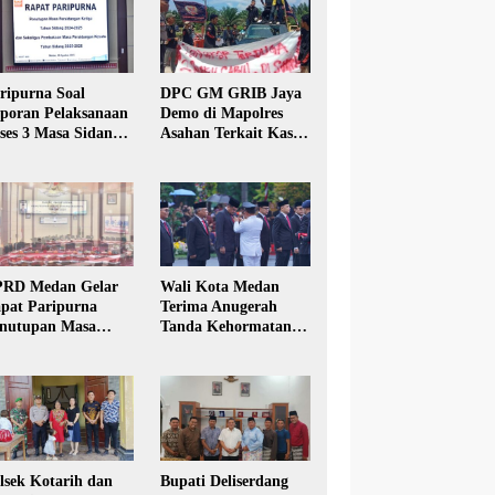
ripurna Soal
DPC GM GRIB Jaya
poran Pelaksanaan
Demo di Mapolres
ses 3 Masa Sidang
Asahan Terkait Kasus
hun Anggaran 2025
Pencabulan Anak
RD Medan Gelar
Wali Kota Medan
pat Paripurna
Terima Anugerah
nutupan Masa
Tanda Kehormatan
dang Kesatu Tahun
Satyalancana Karya
24
Bhakti Praja Nugraha
lsek Kotarih dan
Bupati Deliserdang