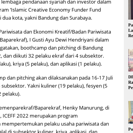
 lembaga pendanaan syariah dan investor dalam
ram ‘Islamic Creative Economy Funder Fund
i dua kota, yakni Bandung dan Surabaya.
Pa
La
ariwisata dan Ekonomi Kreatif/Badan Pariwisata
Re
aparekraf), I Gusti Ayu Dewi Hendriyani dalam
Ta
ngatakan, boothcamp dan pitching di Bandung
 dan diikuti 32 pelaku ekraf dari 4 subsektor.
aku), kriya (5 pelaku), dan aplikasi (1 pelaku).
p dan pitching akan dilaksanakan pada 16-17 Juli
DP
Ra
 subsektor. Yakni kuliner (19 pelaku), fesyen (5
Pe
2 pelaku).
Si
20
 Kemenparekraf/Baparekraf, Henky Manurung, di
an, ICEFF 2022 merupakan program
n mempertemukan pelaku usaha pariwisata dan
Po
al di subsektor kuliner, kriya, aplikasi, dan