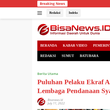
Skip
Breaking News
to
content
Redaksi
Indeks
BERANDA
KABAR VIDEO
PEMERIN
REDAKSI
SUMUT
BATUBARA
Berita Utama
Puluhan Pelaku Ekraf 
Lembaga Pendanaan Sy
Bisanews.id
July 11, 2022