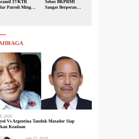
ramil 17/KTR
Sebut BKPRMI
lar Patroli Minggu
Sangat Berperan
sih
dalam Pembinaan
Generasi Muda
AHRAGA
18, 2026
yol Vs Argentina Tanduk Matador Siap
kkan Keadaan
July 15, 2026