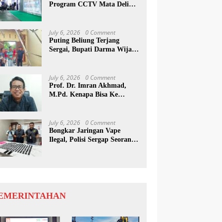
Program CCTV Mata Deli
Jadi Percontohan Di Medan
July 6, 2026
0 Comment
Puting Beliung Terjang
Sergai, Bupati Darma Wijaya
Tinjau Lokasi Bencana
July 6, 2026
0 Comment
Prof. Dr. Imran Akhmad,
M.Pd. Kenapa Bisa Ke
Inggris Ya…?
July 6, 2026
0 Comment
Bongkar Jaringan Vape
Ilegal, Polisi Sergap Seorang
Komplotan Narkotika
Internasional Si Medan
EMERINTAHAN