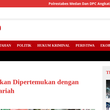
Polrestabes Medan Dan DPC Angkatan Muda Sising
TAHAN
POLITIK
HUKUM KRIMINAL
PERISTIWA
EKOB
T
Akan Dipertemukan dengan
ariah