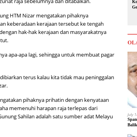
zuriat raja sebelumnya dan ditabalkan.
Ko
Ge
Ka
gung HTM Nizar mengatakan pihaknya
 keberadaan kerajaan tersebut ke tengah
an dengan hak-hak kerajaan dan masyarakatnya
tut.
OL
nya apa-apa lagi, sehingga untuk membuat pagar
a dibiarkan terus kalau kita tidak mau peninggalan
zar.
mengatakan pihaknya prihatin dengan kenyataan
aha memenuhi harapan raja terlepas dari
July 
Gunung Sahilan adalah satu sumber adat Melayu
Span
Bali