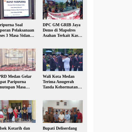
ripurna Soal
DPC GM GRIB Jaya
poran Pelaksanaan
Demo di Mapolres
ses 3 Masa Sidang
Asahan Terkait Kasus
hun Anggaran 2025
Pencabulan Anak
RD Medan Gelar
Wali Kota Medan
pat Paripurna
Terima Anugerah
nutupan Masa
Tanda Kehormatan
dang Kesatu Tahun
Satyalancana Karya
24
Bhakti Praja Nugraha
lsek Kotarih dan
Bupati Deliserdang