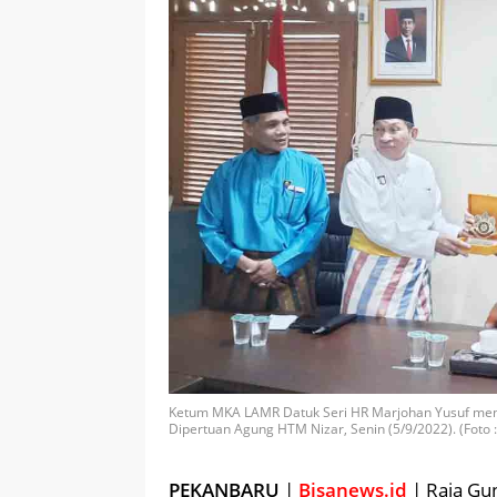
Ketum MKA LAMR Datuk Seri HR Marjohan Yusuf men
Dipertuan Agung HTM Nizar, Senin (5/9/2022). (Foto 
PEKANBARU
|
Bisanews.id
| Raja Gu