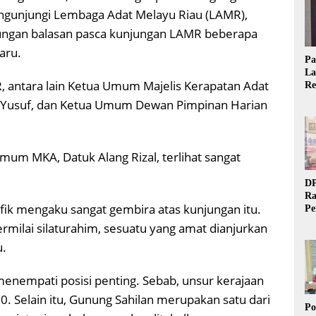
engunjungi Lembaga Adat Melayu Riau (LAMR),
jungan balasan pasca kunjungan LAMR beberapa
aru.
Pa
La
antara lain Ketua Umum Majelis Kerapatan Adat
Re
Ta
 Yusuf, dan Ketua Umum Dewan Pimpinan Harian
um MKA, Datuk Alang Rizal, terlihat sangat
DP
Ra
ik mengaku sangat gembira atas kunjungan itu.
Pe
Si
milai silaturahim, sesuatu yang amat dianjurkan
20
u.
enempati posisi penting. Sebab, unsur kerajaan
0. Selain itu, Gunung Sahilan merupakan satu dari
Po