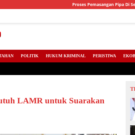
Proses Pemasangan Pipa Di Sejumlah Ti
TAHAN
POLITIK
HUKUM KRIMINAL
PERISTIWA
EKOB
T
Butuh LAMR untuk Suarakan