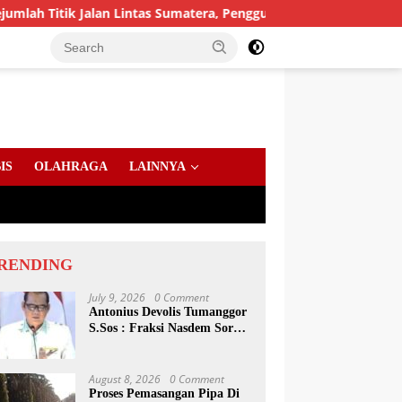
tik Jalan Lintas Sumatera, Pengguna Jalan diimbau Untuk meni
IS
OLAHRAGA
LAINNYA
RENDING
July 9, 2026
0 Comment
Antonius Devolis Tumanggor
S.Sos : Fraksi Nasdem Soroti
Dinsos, Satpol PP Hingga
Kepling
August 8, 2026
0 Comment
Proses Pemasangan Pipa Di