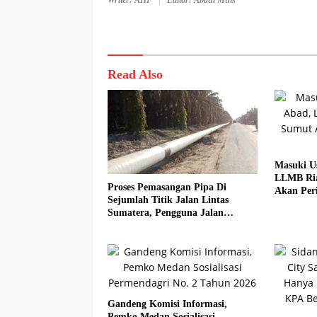
Writer: AHF
Editor: Abdul Muis
Read Also
Masuki U
LLMB Ria
Proses Pemasangan Pipa Di
Akan Peri
Sejumlah Titik Jalan Lintas
Sumatera, Pengguna Jalan
diimbau Untuk meningkatkan
Kewaspadaan
Gandeng Komisi Informasi,
Pemko Medan Sosialisasi