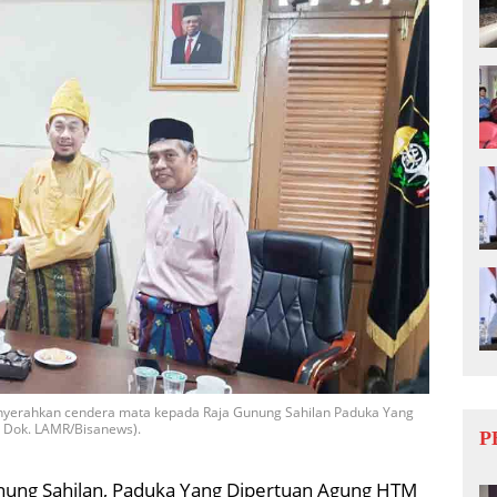
yerahkan cendera mata kepada Raja Gunung Sahilan Paduka Yang
: Dok. LAMR/Bisanews).
P
nung Sahilan, Paduka Yang Dipertuan Agung HTM