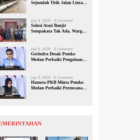
Sejumlah Titik Jalan Lintas
Sumatera, Pengguna Jalan
diimbau Untuk
meningkatkan Kewaspadaan
July 9, 2026
0 Comment
Solusi Atasi Banjir
Sempakata Tak Ada, Warga
Korban Temui Wong Chun
Sen
July 9, 2026
0 Comment
Gerindra Desak Pemko
Medan Perbaiki Pengolaan
Resapan Anggaran
July 9, 2026
0 Comment
Hanura-PKB Minta Pemko
Medan Perbaiki Perencanaan
Dan Penanganan Banjir
EMERINTAHAN