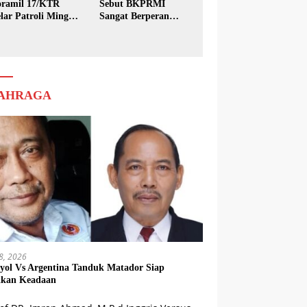
ramil 17/KTR
Sebut BKPRMI
lar Patroli Minggu
Sangat Berperan
sih
dalam Pembinaan
Generasi Muda
AHRAGA
18, 2026
yol Vs Argentina Tanduk Matador Siap
kkan Keadaan